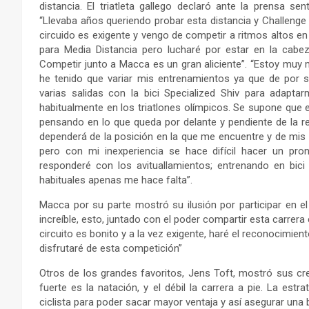
distancia. El triatleta gallego declaró ante la prensa se
“Llevaba años queriendo probar esta distancia y Challenge 
circuido es exigente y vengo de competir a ritmos altos en
para Media Distancia pero lucharé por estar en la cabez
Competir junto a Macca es un gran aliciente”. “Estoy muy
he tenido que variar mis entrenamientos ya que de por s
varias salidas con la bici Specialized Shiv para adapta
habitualmente en los triatlones olímpicos. Se supone que e
pensando en lo que queda por delante y pendiente de la remo
dependerá de la posición en la que me encuentre y de mis s
pero con mi inexperiencia se hace difícil hacer un pro
responderé con los avituallamientos; entrenando en bi
habituales apenas me hace falta”.
Macca por su parte mostró su ilusión por participar en e
increíble, esto, juntado con el poder compartir esta carrer
circuito es bonito y a la vez exigente, haré el reconocimien
disfrutaré de esta competición”
Otros de los grandes favoritos, Jens Toft, mostró sus cre
fuerte es la natación, y el débil la carrera a pie. La es
ciclista para poder sacar mayor ventaja y así asegurar una b