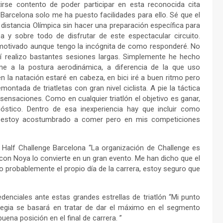
ntirse contento de poder participar en esta reconocida cita
Barcelona solo me ha puesto facilidades para ello. Sé que el
 distancia Olímpica sin hacer una preparación específica para
a y sobre todo de disfrutar de este espectacular circuito.
 motivado aunque tengo la incógnita de como responderé. No
í realizo bastantes sesiones largas. Simplemente he hecho
rme a la postura aerodinámica, a diferencia de la que uso
n la natación estaré en cabeza, en bici iré a buen ritmo pero
ntada de triatletas con gran nivel ciclista. A pie la táctica
ensaciones. Como en cualquier triatlón el objetivo es ganar,
nóstico. Dentro de esa inexperiencia hay que incluir como
ci estoy acostumbrado a comer pero en mis competiciones
l Half Challenge Barcelona “La organización de Challenge es
a con Noya lo convierte en un gran evento. Me han dicho que el
to probablemente el propio día de la carrera, estoy seguro que
denciales ante estas grandes estrellas de triatlón “Mi punto
trategia se basará en tratar de dar el máximo en el segmento
uena posición en el final de carrera. ”