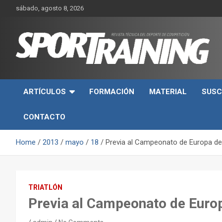
Skip
sábado, agosto 8, 2026
to
content
Sport Training es una web y revista especializada en deporte d
Revista técnica del
rendimiento, nutrición y entrenamiento.
ARTÍCULOS
FORMACIÓN
MATERIAL
SUSC
deporte Sport Training
CONTACTO
Home
2013
mayo
18
Previa al Campeonato de Europa de 
TRIATLÓN
Previa al Campeonato de Europ