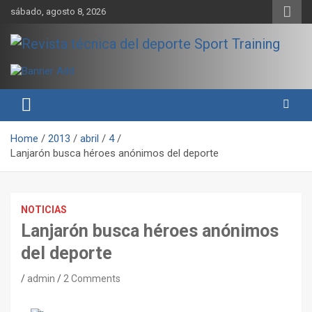
Skip
sábado, agosto 8, 2026
to
content
Sport Training es una web y revista especializada en deporte de
Revista técnica del deporte
rendimiento, nutrición y entrenamiento.
Sport Training
Home
2013
abril
4
Lanjarón busca héroes anónimos del deporte
NOTICIAS
Lanjarón busca héroes anónimos
del deporte
admin
2 Comments