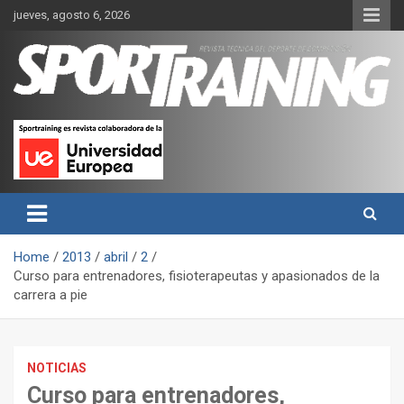
Skip
jueves, agosto 6, 2026
to
content
Sport Training es una web y revista especializada en deporte de
Revista técnica del deporte
rendimiento, nutrición y entrenamiento.
Sport Training
Home
2013
abril
2
Curso para entrenadores, fisioterapeutas y apasionados de la
carrera a pie
NOTICIAS
Curso para entrenadores,