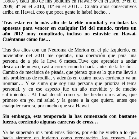
Todos y cada uno de mis pódiums en Hawai: 6ª en el 2008, 3ª en el
2009, 4ª en el 2010, 10ª en el 2011… Cuatro años consecutivos
arriba en Hawai, creo que poca gente lo habrá hecho…
Tras estar en lo más alto de la élite mundial y en todas las
apuestas para vencer en cualquier IM del mundo, tuviste un
año 2012 muy complicado, incluso no estuviste en Hawai.
Cuéntanos cómo fue…
Tras dos años con un Neuroma de Morton en el pie izquierdo, en
noviembre del 2011 me operaba, una operación que para una
persona de a pie le lleva 6 meses..Tuve que aprender a andar
descalza de nuevo, casi a correr como lo hacía antes de la lesión…
Cambio de mecánica de pisada, que pienso que es lo que me llevó a
mis problemas de rodilla, y además en cuatro meses corriendo ya un
ironman… Y se suma que soy una persona que prioriza el tema
personal, y en ese aspecto fue un año movidito y de mucho
sufrimiento… Al final decidí como ya he hecho otros años, que
primero era yo, mi salud y la gente a la que quiero, antes que
cualquier carrera, por mucho que sea Hawai.
Sin embargo, esta temporada la has comenzado con bastante
fuerza, corriendo algunas carreras de cross…
Ya he superado mis problemas físicos, por ello he vuelto a lo que
hacía siempre en invierno como preparación, los crosses. Los