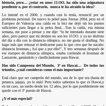
historia, pero… ¿estar en unos JJ.OO. ha sido una asignatura
pendiente o, por el contrario, nunca te ha atraído la idea?
Lo intenté en el 2000, y cuando casi lo tenía, renuncié por un
problema personal. De nuevo lo peleé para Atenas 2004, pero en el
Europeo de Valencia una caída en la bici me dejó sin los puntos
suficientes para llegar a la pelea final…Tras la caída, esa misma
semana, me puse a pensar y me dije: “lo he intentado durante siete
años, pero parece que mi destino no son los JJ.OO. y ya no disfruto
del día a día con la distancia olímpica, no me gusta el drafting. No
hago más que retrasar el dedicarme para lo que creo que he nacido:
distancia Ironman.¡ Así que a por ello!”. Y tres semanas después de
ese europeo de distancia olímpica, estaba corriendo el Ironman de
Lanzarote, ganándolo y clasificándome para Hawai.
Has sido Campeona del Mundo, 3ª en Hawai… De todos tus
triunfos, ¿cuál consideras como el más importante?
Está claro que ser campeón del mundo, sea de lo que sea (hasta de
petanca, jajaja), ¡es lo más! Pero todos sabemos lo que es Hawai,y
en mi caso, un sueño desde los 12 años, por lo que posiblemente me
quede con el 3º puesto de Hawai.
¿Y el más especial?