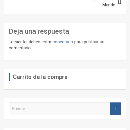
Mundo
Deja una respuesta
Lo siento, debes estar
conectado
para publicar un
comentario.
Carrito de la compra
B
u
s
c
a