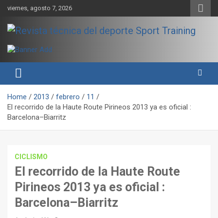
Skip
viernes, agosto 7, 2026
to
content
Sport Training es una web y revista especializada en deporte de
Revista técnica del deporte
rendimiento, nutrición y entrenamiento.
Sport Training
Home
2013
febrero
11
El recorrido de la Haute Route Pirineos 2013 ya es oficial :
Barcelona–Biarritz
CICLISMO
El recorrido de la Haute Route
Pirineos 2013 ya es oficial :
Barcelona–Biarritz