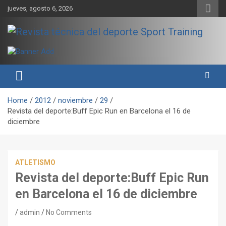
Skip
jueves, agosto 6, 2026
to
content
Sport Training es una web y revista especializada en deporte de
Revista técnica del deporte
rendimiento, nutrición y entrenamiento.
Sport Training
Home
2012
noviembre
29
Revista del deporte:Buff Epic Run en Barcelona el 16 de
diciembre
ATLETISMO
Revista del deporte:Buff Epic Run
en Barcelona el 16 de diciembre
admin
No Comments