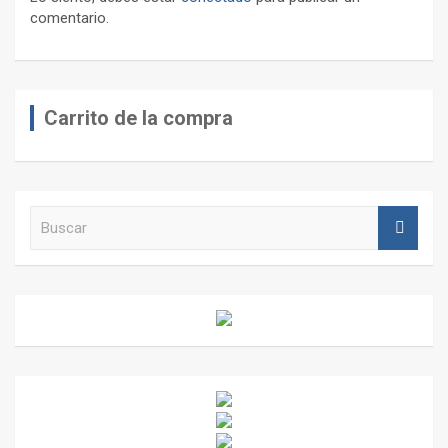
comentario.
Carrito de la compra
B
u
s
c
a
r