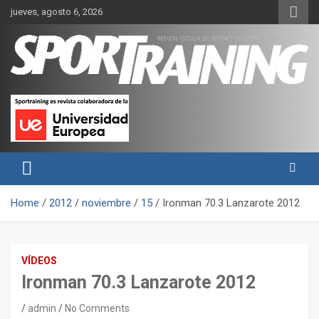
Skip
jueves, agosto 6, 2026
to
content
Sport Training es una web y revista especializada en deporte de
Revista técnica del deporte
rendimiento, nutrición y entrenamiento.
Sport Training
Home
2012
noviembre
15
Ironman 70.3 Lanzarote 2012
VÍDEOS
Ironman 70.3 Lanzarote 2012
admin
No Comments