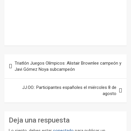
Navegación
Triatlón Juegos Olímpicos: Alistair Brownlee campeón y
de
Javi Gómez Noya subcampeón
entradas
JJ.OO.: Participantes españoles el miércoles 8 de
agosto
Deja una respuesta
Lo siento, debes estar
conectado
para publicar un