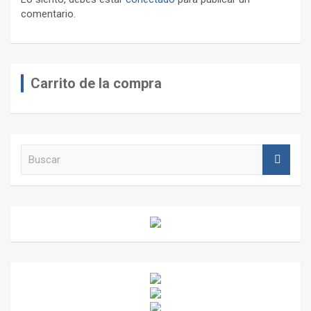
comentario.
Carrito de la compra
B
u
s
c
a
r