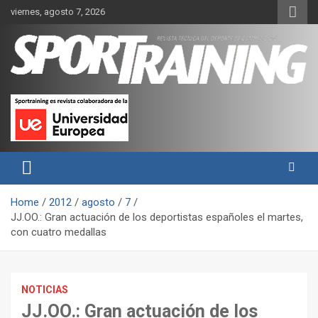
Skip
viernes, agosto 7, 2026
to
content
Sport Training es una web y revista especializada en deporte de
Revista técnica del deporte
rendimiento, nutrición y entrenamiento.
Sport Training
Home
2012
agosto
7
JJ.OO.: Gran actuación de los deportistas españoles el martes,
con cuatro medallas
NOTICIAS
JJ.OO.: Gran actuación de los