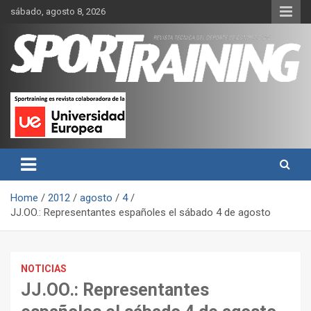
Skip
sábado, agosto 8, 2026
to
content
Sport Training es una web y revista especializada en deporte de
Revista técnica del deporte
rendimiento, nutrición y entrenamiento.
Sport Training
Home
2012
agosto
4
JJ.OO.: Representantes españoles el sábado 4 de agosto
NOTICIAS
JJ.OO.: Representantes