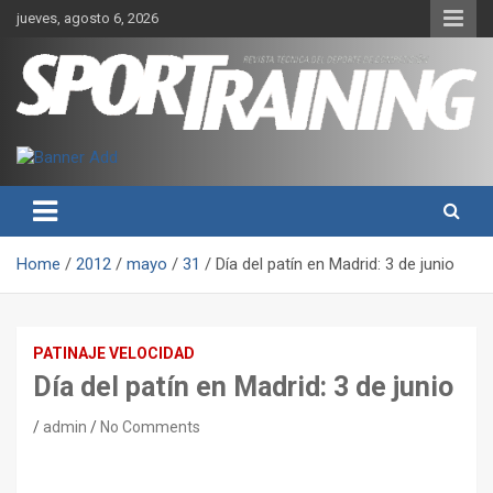
Skip
jueves, agosto 6, 2026
to
content
Sport Training es una web y revista especializada en deporte de
Revista técnica del deporte
rendimiento, nutrición y entrenamiento.
Sport Training
Home
2012
mayo
31
Día del patín en Madrid: 3 de junio
PATINAJE VELOCIDAD
Día del patín en Madrid: 3 de junio
admin
No Comments