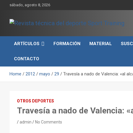
Skip
sábado, agosto 8, 2026
to
content
Sport Training es una web y revista especializada en deporte d
Revista técnica del
rendimiento, nutrición y entrenamiento.
ARTÍCULOS
FORMACIÓN
MATERIAL
SUSC
deporte Sport Training
CONTACTO
Home
2012
mayo
29
Travesía a nado de Valencia: «al al
OTROS DEPORTES
Travesía a nado de Valencia: «
admin
No Comments