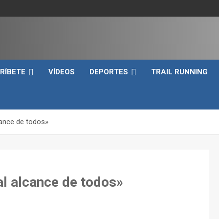
e
RÍBETE
VÍDEOS
DEPORTES
TRAIL RUNNING
cance de todos»
al alcance de todos»