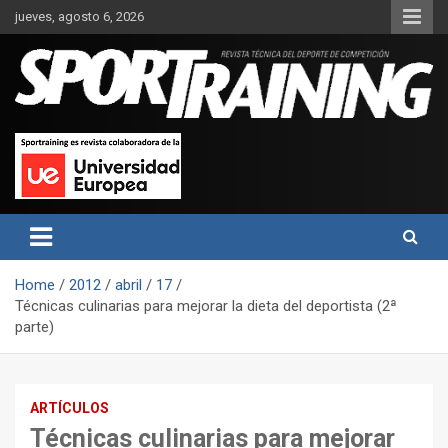
Skip
jueves, agosto 6, 2026
to
content
Sport Training es una web y revista especializada en deporte de
Revista técnica del deporte
rendimiento, nutrición y entrenamiento.
Sport Training
Home
2012
abril
17
Técnicas culinarias para mejorar la dieta del deportista (2ª
parte)
ARTÍCULOS
Técnicas culinarias para mejorar