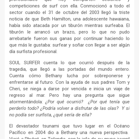
competiciones de surf con ella. Conmocionó a todo el
sector cuando el 31 de octubre del 2003 llegó la triste
noticia de que Beth Hamilton, una adolescente hawaiana,
había sido atacada por un tiburón mientras surfeaba. El
tiburón le arrancó un brazo, pero lo que no pudo
arrebatarle fueron sus ganas por continuar haciendo lo
que más le gustaba: surfear y soñar con llegar a ser algún
día surfista profesional.
SOUL SURFER cuenta lo que ocurrió después de la
tragedia, que llegó a las portadas del mundo entero.
Cuenta cómo Bethany lucha por sobreponerse y
enfrentarse al futuro. Con la ayuda de sus padres Tom y
Cheri, se niega a darse por vencida e inicia un viaje de
regreso al mar. Pero hay una pregunta que sigue
atormentándola:
¿Por qué ocurrió? ¿Por qué tenía que
perderlo todo? ¿Podría volver a disfrutar de las olas? Y si
no podía ser surfista, ¿qué sería de ella?
El devastador tsunami que tuvo lugar en el Océano
Pacífico en 2004 dio a Bethany una nueva perspectiva.
Viajó a Phuket, en Tailandia, con la jefa de su grupo juvenil