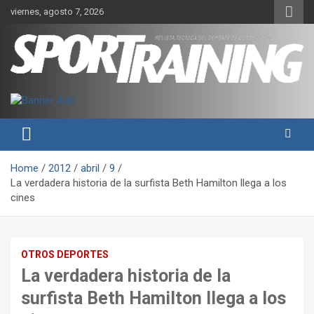
Skip
viernes, agosto 7, 2026
to
content
Sport Training es una web y revista especializada en deporte de
Revista técnica del deporte
rendimiento, nutrición y entrenamiento.
Sport Training
Home
2012
abril
9
La verdadera historia de la surfista Beth Hamilton llega a los
cines
OTROS DEPORTES
La verdadera historia de la
surfista Beth Hamilton llega a los