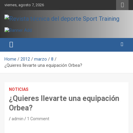
Skip
viernes, agosto 7, 2026
to
content
Sport Training es una web y revista especializada en deporte de
Revista técnica del deporte
rendimiento, nutrición y entrenamiento.
Sport Training
Home
2012
marzo
8
¿Quieres llevarte una equipación Orbea?
NOTICIAS
¿Quieres llevarte una equipación
Orbea?
admin
1 Comment