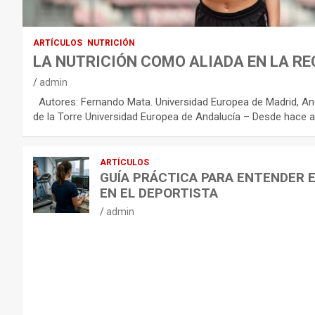
C
O
:
ARTÍCULOS
NUTRICIÓN
R
LA NUTRICIÓN COMO ALIADA EN LA RE
E
admin
C
Autores: Fernando Mata. Universidad Europea de Madrid, And
O
de la Torre Universidad Europea de Andalucía – Desde hace a
M
E
ARTÍCULOS
N
GUÍA PRÁCTICA PARA ENTENDER 
D
EN EL DEPORTISTA
A
admin
C
I
O
N
E
S