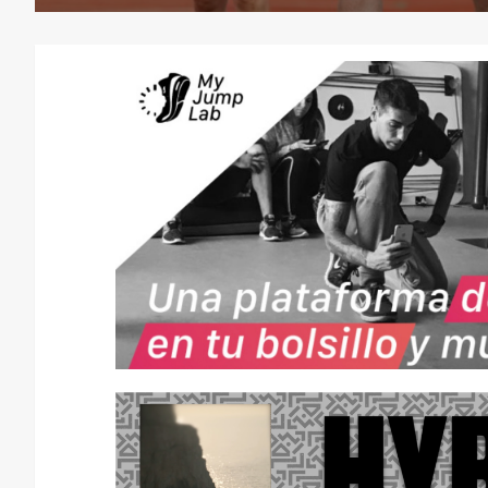
CONSEJOS
NUTRICIÓN
H
I
D
R
A
T
A
C
I
Ó
N