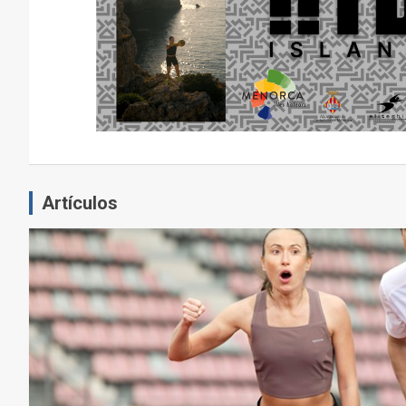
E
N
E
L
E
J
E
R
C
Artículos
I
C
I
O
F
Í
S
I