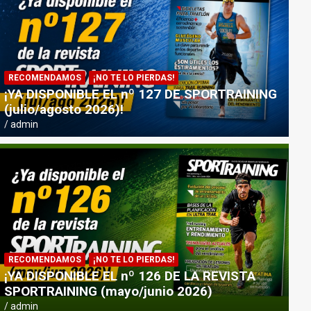
RECOMENDAMOS
¡NO TE LO PIERDAS!
¡YA DISPONIBLE EL nº 127 DE SPORTRAINING
(julio/agosto 2026)!
admin
NOTICIAS
PICSIL PRESENTA «HORIZON»: 
RECOMENDAMOS
¡NO TE LO PIERDAS!
DEPORTISTAS Y VIAJEROS
¡YA DISPONIBLE EL nº 126 DE LA REVISTA
SPORTRAINING (mayo/junio 2026)
admin
admin