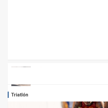
P
A
R
A
E
L
M
A
N
T
E
ARTÍCULOS
OTROS DEPORTES
ENTRENAMIENTO DE FUERZA: PUN
N
I
admin
M
I
Triatlón
E
N