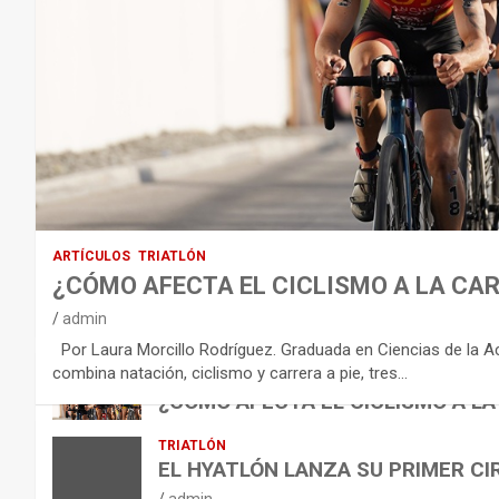
T
O
D
E
L
E
Q
U
I
ARTÍCULOS
TRIATLÓN
L
¿CÓMO AFECTA EL CICLISMO A LA CAR
I
VÍDEOS
admin
B
NUTRICIÓN
Por Laura Morcillo Rodríguez. Graduada en Ciencias de la Activ
B
R
ARTÍCULOS
combina natación, ciclismo y carrera a pie, tres…
ARTÍCULOS
TRIATLÓN
E
I
NUTRICIÓN
¿CÓMO AFECTA EL CICLISMO A LA
L
B
O
admin
TRIATLÓN
A
E
H
EL HYATLÓN LANZA SU PRIMER CI
N
R
I