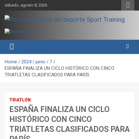
Skip
sábado, agosto 8, 2026
to
content
Sport Training es una web y revista especializada en deporte de
Revista técnica del deporte
rendimiento, nutrición y entrenamiento.
Sport Training
Home
2024
junio
7
ESPAÑA FINALIZA UN CICLO HISTÓRICO CON CINCO
TRIATLETAS CLASIFICADOS PARA PARÍS
TRIATLÓN
ESPAÑA FINALIZA UN CICLO
HISTÓRICO CON CINCO
TRIATLETAS CLASIFICADOS PARA