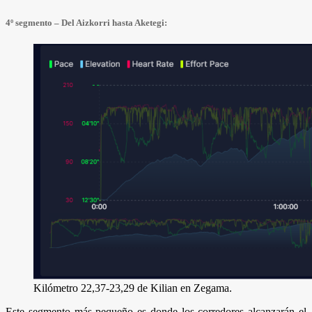
4º segmento – Del Aizkorri hasta Aketegi:
Kilómetro 22,37-23,29 de Kilian en Zegama.
Este segmento más pequeño es donde los corredores alcanzarán el