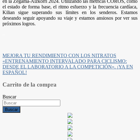
en la Zegama-Aizkorri 2024. Utilizando las métricas COROS, como
el estado de forma base, el ritmo esfuerzo y la frecuencia cardíaca,
Kilian sigue superando sus límites en los senderos. Estamos
deseando seguir apoyando su viaje y estamos ansiosos por ver sus
próximos logros.
–
Navegación
MEJORA TU RENDIMIENTO CON LOS NITRATOS
«ENTRENAMIENTO INTERVALADO PARA CICLISMO:
de
DESDE EL LABORATORIO A LA COMPETICIÓN». ¡YA EN
entradas
ESPAÑOL!
Carrito de la compra
Buscar
Buscar