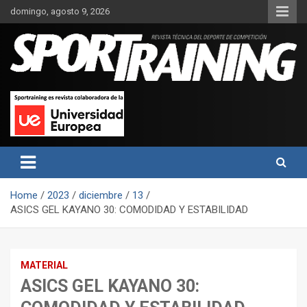
Skip
domingo, agosto 9, 2026
to
content
Sport Training es una web y revista especializada en deporte de
Revista técnica del deporte
rendimiento, nutrición y entrenamiento.
Sport Training
Home
2023
diciembre
13
ASICS GEL KAYANO 30: COMODIDAD Y ESTABILIDAD
MATERIAL
ASICS GEL KAYANO 30: