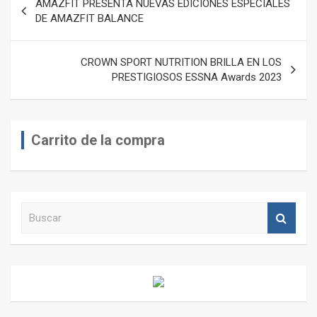
AMAZFIT PRESENTA NUEVAS EDICIONES ESPECIALES
de
DE AMAZFIT BALANCE
entradas
CROWN SPORT NUTRITION BRILLA EN LOS
PRESTIGIOSOS ESSNA Awards 2023
Carrito de la compra
B
u
s
c
a
r