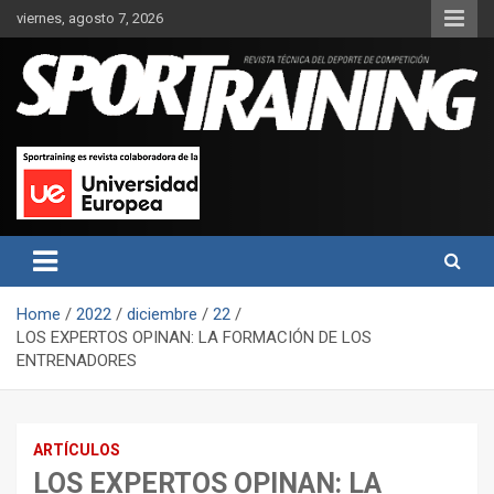
Skip
viernes, agosto 7, 2026
to
content
Sport Training es una web y revista especializada en deporte de
Revista técnica del deporte
rendimiento, nutrición y entrenamiento.
Sport Training
Home
2022
diciembre
22
LOS EXPERTOS OPINAN: LA FORMACIÓN DE LOS
ENTRENADORES
ARTÍCULOS
LOS EXPERTOS OPINAN: LA