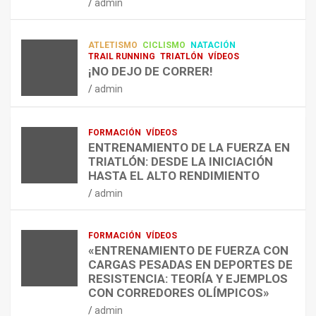
admin
A
O
U
admin
R
N
É
E
T
?
ATLETISMO
CICLISMO
NATACIÓN
C
R
¿
TRAIL RUNNING
TRIATLÓN
VÍDEOS
U
A
C
¡NO DEJO DE CORRER!
P
A
U
admin
E
L
Á
R
E
N
A
N
D
FORMACIÓN
VÍDEOS
C
T
O
ENTRENAMIENTO DE LA FUERZA EN
I
R
,
TRIATLÓN: DESDE LA INICIACIÓN
Ó
E
C
HASTA EL ALTO RENDIMIENTO
N
N
Ó
admin
D
A
M
E
R
O
L
C
,
FORMACIÓN
VÍDEOS
E
O
C
«ENTRENAMIENTO DE FUERZA CON
S
N
U
CARGAS PESADAS EN DEPORTES DE
I
C
Á
RESISTENCIA: TEORÍA Y EJEMPLOS
O
A
N
CON CORREDORES OLÍMPICOS»
N
L
T
admin