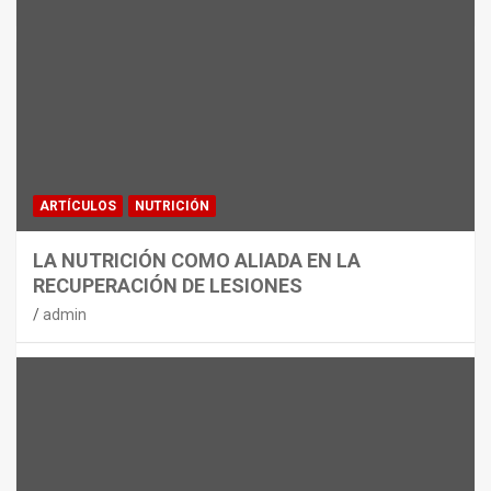
MATERIAL
CON DECATHLON, ESTE VERANO SE
JUEGA EN TRES CAMPOS
admin
ARTÍCULOS
NUTRICIÓN
LA NUTRICIÓN COMO ALIADA EN LA
RECUPERACIÓN DE LESIONES
admin