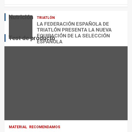
E
O
O
S
R
?
Nutrición
TRIATLÓN
admin
admin
admin
LA FEDERACIÓN ESPAÑOLA DE
TRIATLÓN PRESENTA LA NUEVA
EQUIPACIÓN DE LA SELECCIÓN
Test de producto
ESPAÑOLA
admin
MATERIAL
RECOMENDAMOS