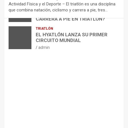
N
Actividad Física y el Deporte – El triatlón es una disciplina
D
ARTÍCULOS
TRIATLÓN
que combina natación, ciclismo y carrera a pie, tres…
¿CÓMO AFECTA EL CICLISMO A LA
A
CARRERA A PIE EN TRIATLÓN?
C
I
admin
TRIATLÓN
O
EL HYATLÓN LANZA SU PRIMER
N
CIRCUITO MUNDIAL
E
admin
S
P
A
R
A
E
L
M
A
N
T
E
N