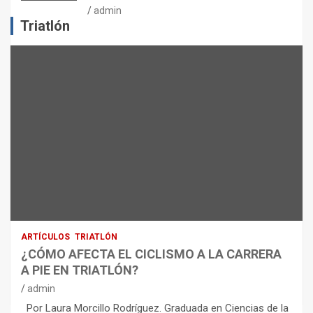
J
admin
E
Triatlón
R
C
I
C
I
O
F
Í
S
I
C
O
:
R
ARTÍCULOS
TRIATLÓN
E
¿CÓMO AFECTA EL CICLISMO A LA CARRERA
C
A PIE EN TRIATLÓN?
O
M
admin
E
Por Laura Morcillo Rodríguez. Graduada en Ciencias de la