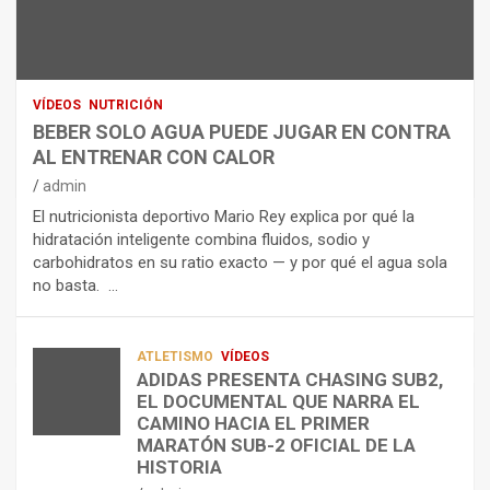
U
S
D
T
O
R
R
L
O
I
O
E
C
A
L
VÍDEOS
NUTRICIÓN
I
G
E
BEBER SOLO AGUA PUEDE JUGAR EN CONTRA
Ó
U
C
AL ENTRENAR CON CALOR
N
A
T
admin
C
P
R
El nutricionista deportivo Mario Rey explica por qué la
O
U
O
hidratación inteligente combina fluidos, sodio y
M
E
L
carbohidratos en su ratio exacto — y por qué el agua sola
O
D
Í
no basta. …
A
E
T
L
J
I
I
U
C
A
G
O
ATLETISMO
VÍDEOS
ADIDAS PRESENTA CHASING SUB2,
D
A
¿
EL DOCUMENTAL QUE NARRA EL
A
R
P
TRIATLÓN
CAMINO HACIA EL PRIMER
E
E
O
LA FETRI LANZA EL «HYATLON», LA
MARATÓN SUB-2 OFICIAL DE LA
N
N
R
NUEVA DISCIPLINA QUE CONECTA
HISTORIA
RESISTENCIA Y FITNESS
L
C
Q