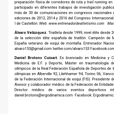
preparación física de corredores de ruta y
trail running
en 
participado en diferentes trabajos de investigación publi
más de 30 de comunicaciones en congresos nacionales e i
ediciones de 2012, 2014 y 2016 del Congreso Internacional
I de Castellón.
Web:
www.entrenadordeatletismo.com
Mai
Álvaro Velázquez.
Triatleta desde 1999, nivel élite desde
de la selección élite española de triatlón. Campeón d
España veterano de esquí de montaña. Entrenador Nacional
alvaro153@gmail.com twitter.com/alvaro153 Facebook.com
Daniel Brotons Cuixart.
Es licenciado en Medicina y C
Medicina de E.F. y Deporte, Máster en traumatología d
olímpicos de la Real Federación Española de Deportes de 
olímpicas en Alberville 92, Lilehhamer 94, Torino 06, Vanc
de la Federación Internacional de esquí (FIS). Presidente 
Asesor y colaborador médico de la Federación de Entidade
Director médico de varios eventos deportivos in
daniel.brotons@ergodinamica.com Facebook: Ergodinamic
–