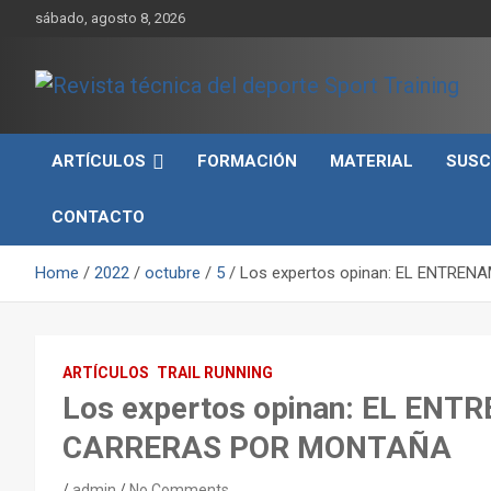
Skip
sábado, agosto 8, 2026
to
content
Sport Training es una web y revista especializada en deporte d
Revista técnica del
rendimiento, nutrición y entrenamiento.
ARTÍCULOS
FORMACIÓN
MATERIAL
SUSC
deporte Sport Training
CONTACTO
Home
2022
octubre
5
Los expertos opinan: EL ENTR
ARTÍCULOS
TRAIL RUNNING
Los expertos opinan: EL EN
CARRERAS POR MONTAÑA
admin
No Comments