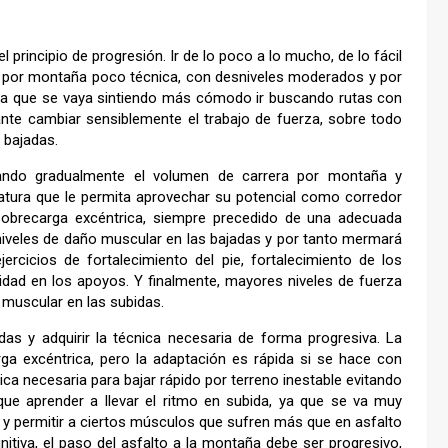
principio de progresión. Ir de lo poco a lo mucho, de lo fácil
er por montaña poco técnica, con desniveles moderados y por
ida que se vaya sintiendo más cómodo ir buscando rutas con
nte cambiar sensiblemente el trabajo de fuerza, sobre todo
 bajadas.
tando gradualmente el volumen de carrera por montaña y
atura que le permita aprovechar su potencial como corredor
 sobrecarga excéntrica, siempre precedido de una adecuada
niveles de daño muscular en las bajadas y por tanto mermará
jercicios de fortalecimiento del pie, fortalecimiento de los
ridad en los apoyos. Y finalmente, mayores niveles de fuerza
muscular en las subidas.
s y adquirir la técnica necesaria de forma progresiva. La
rga excéntrica, pero la adaptación es rápida si se hace con
ica necesaria para bajar rápido por terreno inestable evitando
que aprender a llevar el ritmo en subida, ya que se va muy
se y permitir a ciertos músculos que sufren más que en asfalto
itiva, el paso del asfalto a la montaña debe ser progresivo,