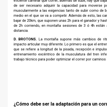
eficiente caminar que correr; además de subir, hay que baj
de ser necesario adquirir la capacidad para moverse p
muscularmente a las exigencias tanto de subir como de ba
medio en el que se va a competir. Además de esto, las ca
bajar de 20km, que suponen unas 2h para el ganador y hasta
de 2h corriendo, en montaña sesiones de 3 ó 4h están a l
distancia.
D. BROTONS.
La montaña supone más cambios de ritmo,
impacto articular muy diferente. Lo primero es que el ent
que se refiere a longitud de la pisada, recepción e impulso 
entrenamiento excéntrico de la musculatura del tren infer
trabajo técnico para poder optimizar el correr por caminos
¿Cómo debe ser la adaptación para un corre