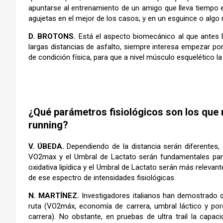
apuntarse al entrenamiento de un amigo que lleva tiempo e
agujetas en el mejor de los casos, y en un esguince o algo 
D. BROTONS.
Está el aspecto biomecánico al que antes h
largas distancias de asfalto, siempre interesa empezar po
de condición física, para que a nivel músculo esquelético l
–
¿Qué parámetros fisiológicos son los que m
running?
V. ÚBEDA.
Dependiendo de la distancia serán diferentes, a
VO2max y el Umbral de Lactato serán fundamentales para 
oxidativa lipídica y el Umbral de Lactato serán más relevant
de ese espectro de intensidades fisiológicas.
N. MARTÍNEZ.
Investigadores italianos han demostrado
ruta (VO2máx, economía de carrera, umbral láctico y p
carrera). No obstante, en pruebas de ultra trail la capac