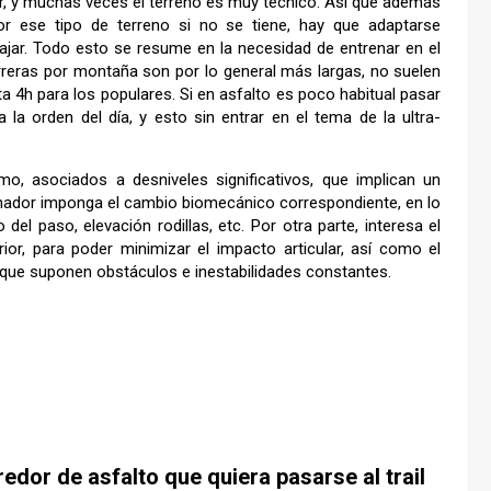
ar, y muchas veces el terreno es muy técnico. Así que además
or ese tipo de terreno si no se tiene, hay que adaptarse
jar. Todo esto se resume en la necesidad de entrenar en el
rreras por montaña son por lo general más largas, no suelen
 4h para los populares. Si en asfalto es poco habitual pasar
a orden del día, y esto sin entrar en el tema de la ultra-
 asociados a desniveles significativos, que implican un
renador imponga el cambio biomecánico correspondiente, en lo
del paso, elevación rodillas, etc. Por otra parte, interesa el
ior, para poder minimizar el impacto articular, así como el
 que suponen obstáculos e inestabilidades constantes.
dor de asfalto que quiera pasarse al trail