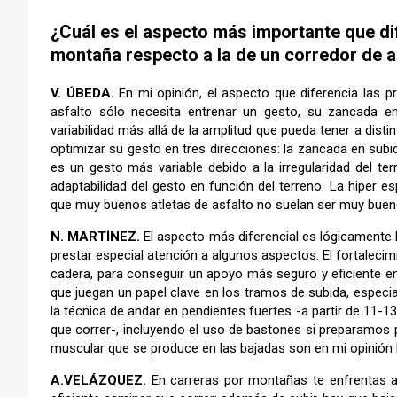
¿Cuál es el aspecto más importante que di
montaña respecto a la de un corredor de a
V. ÚBEDA.
En mi opinión, el aspecto que diferencia las 
asfalto sólo necesita entrenar un gesto, su zancada en
variabilidad más allá de la amplitud que pueda tener a dist
optimizar su gesto en tres direcciones: la zancada en subi
es un gesto más variable debido a la irregularidad del t
adaptabilidad del gesto en función del terreno. La hiper e
que muy buenos atletas de asfalto no suelan ser muy bue
N. MARTÍNEZ.
El aspecto más diferencial es lógicamente 
prestar especial atención a algunos aspectos. El fortalecim
cadera, para conseguir un apoyo más seguro y eficiente en 
que juegan un papel clave en los tramos de subida, espec
la técnica de andar en pendientes fuertes -a partir de 11-1
que correr-, incluyendo el uso de bastones si preparamos pr
muscular que se produce en las bajadas son en mi opinión l
A.VELÁZQUEZ.
En carreras por montañas te enfrentas 