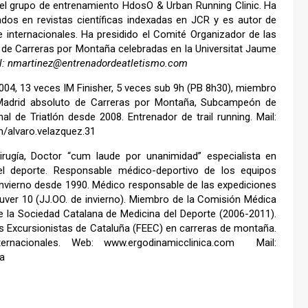
el grupo de entrenamiento HdosO & Urban Running Clinic. Ha
cados en revistas científicas indexadas en JCR y es autor de
nternacionales. Ha presidido el Comité Organizador de las
 de Carreras por Montaña celebradas en la Universitat Jaume
l:
nmartinez@entrenadordeatletismo.com
 2004, 13 veces IM Finisher, 5 veces sub 9h (PB 8h30), miembro
e Madrid absoluto de Carreras por Montaña, Subcampeón de
 de Triatlón desde 2008. Entrenador de trail running. Mail:
/alvaro.velazquez.31
irugía, Doctor “cum laude por unanimidad” especialista en
el deporte. Responsable médico-deportivo de los equipos
Invierno desde 1990. Médico responsable de las expediciones
ouver 10 (JJ.OO. de invierno). Miembro de la Comisión Médica
de la Sociedad Catalana de Medicina del Deporte (2006-2011).
s Excursionistas de Cataluña (FEEC) en carreras de montaña.
ternacionales. Web:
www.ergodinamicclinica.com
Mail:
a