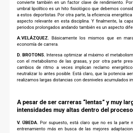
convierte también en un factor clave de rendimiento. Por
umbral lipolítico es un hito fisiológico que debemos con
a estos deportistas. Por otra parte, la eficiencia energéti
aspecto relevante en esta disciplina. Y finalmente, la ca
periodos prolongados andando también es un aspecto difer
A.VELÁZQUEZ.
Básicamente los mismos que en mara
economía de carrera.
D. BROTONS.
Interesa optimizar al máximo el metabolismo
con el metabolismo de las grasas, y por otra parte pre
cambios de ritmo a veces implican reclamo energético
neutralizar lo antes posible. Está claro, que la potencia 
realizamos largas distancias con desniveles acumulados i
A pesar de ser carreras “lentas” y muy lar
intensidades muy altas dentro del proces
V. ÚBEDA.
Por supuesto, está claro que no es la parte 
entrenamiento más en busca de las mejores adaptaciones