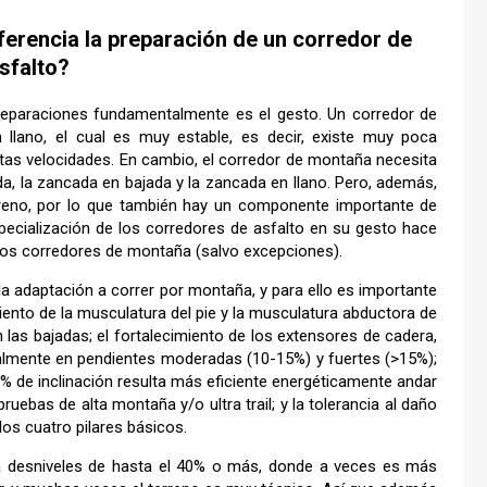
ferencia la preparación de un corredor de
sfalto?
preparaciones fundamentalmente es el gesto. Un corredor de
 llano, el cual es muy estable, es decir, existe muy poca
intas velocidades. En cambio, el corredor de montaña necesita
da, la zancada en bajada y la zancada en llano. Pero, además,
erreno, por lo que también hay un componente importante de
specialización de los corredores de asfalto en su gesto hace
nos corredores de montaña (salvo excepciones).
la adaptación a correr por montaña, y para ello es importante
iento de la musculatura del pie y la musculatura abductora de
las bajadas; el fortalecimiento de los extensores de cadera,
ialmente en pendientes moderadas (10-15%) y fuertes (>15%);
3% de inclinación resulta más eficiente energéticamente andar
uebas de alta montaña y/o ultra trail; y la tolerancia al daño
os cuatro pilares básicos.
a desniveles de hasta el 40% o más, donde a veces es más