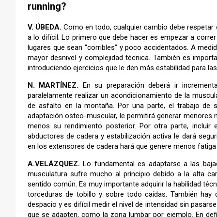
running?
V. ÚBEDA.
Como en todo, cualquier cambio debe respetar el 
a lo difícil. Lo primero que debe hacer es empezar a corr
lugares que sean “corribles” y poco accidentados. A med
mayor desnivel y complejidad técnica. También es importa
introduciendo ejercicios que le den más estabilidad para las
N. MARTÍNEZ.
En su preparación deberá ir incremen
paralelamente realizar un acondicionamiento de la muscul
de asfalto en la montaña. Por una parte, el trabajo de
adaptación osteo-muscular, le permitirá generar menores 
menos su rendimiento posterior. Por otra parte, incluir e
abductores de cadera y estabilización activa le dará segu
en los extensores de cadera hará que genere menos fatiga 
A.VELÁZQUEZ.
Lo fundamental es adaptarse a las bajada
musculatura sufre mucho al principio debido a la alta ca
sentido común. Es muy importante adquirir la habilidad técn
torceduras de tobillo y sobre todo caídas. También hay 
despacio y es difícil medir el nivel de intensidad sin pasar
que se adapten, como la zona lumbar por ejemplo. En defin