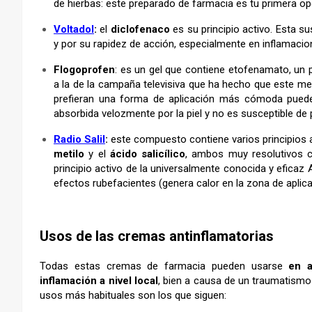
de hierbas: este preparado de farmacia es tu primera op
Voltadol
:
el
diclofenaco
es su principio activo. Esta 
y por su rapidez de acción, especialmente en inflamaci
Flogoprofen
: es un gel que contiene etofenamato, un p
a la de la campaña televisiva que ha hecho que este 
prefieran una forma de aplicación más cómoda pued
absorbida velozmente por la piel y no es susceptible de
Radio Salil
:
este compuesto contiene varios principios a
metilo
y el
ácido salicílico
, ambos muy resolutivos co
principio activo de la universalmente conocida y eficaz 
efectos rubefacientes (genera calor en la zona de aplica
–
Usos de las cremas antinflamatorias
Todas estas cremas de farmacia pueden usarse
en a
inflamación a nivel local
, bien a causa de un traumatismo
usos más habituales son los que siguen: