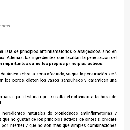
rcuma
a lista de principios antiinflamatorios o analgésicos, sino en
as
. Además, los ingredientes que facilitan la penetración del
n importantes como los propios principios activos
.
 de árnica sobre la zona afectada, ya que la penetración será
an los poros, dilaten los vasos sanguíneos y garanticen una
armacia que destacan por su
alta efectividad a la hora de
l:
ngredientes naturales de propiedades antiinflamatorias y
os que no gustan de los principios activos de síntesis, olvídate
n por internet y que no son más que simples combinaciones