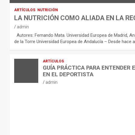
O
:
ARTÍCULOS
NUTRICIÓN
R
LA NUTRICIÓN COMO ALIADA EN LA RE
E
admin
C
Autores: Fernando Mata. Universidad Europea de Madrid, And
O
de la Torre Universidad Europea de Andalucía – Desde hace a
M
E
ARTÍCULOS
N
GUÍA PRÁCTICA PARA ENTENDER 
D
EN EL DEPORTISTA
A
admin
C
I
O
N
E
S
P