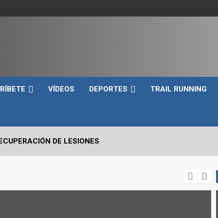
e
RÍBETE
VÍDEOS
DEPORTES
TRAIL RUNNING
RECUPERACIÓN DE LESIONES
VO2max Y LOS UMBRALES VENTILATORIOS EN EL DEPORTIST
 CRÍTICOS A EVALUAR EN UN SNATCH