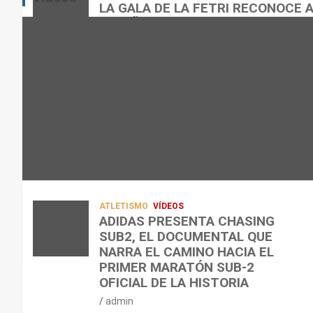
E
E
O
LA GALA DE LA FETRI RECONOCE 
N
N
R
ESPAÑOL
L
C
Q
admin
A
O
U
R
N
É
E
T
?
C
R
¿
U
A
C
P
A
U
E
L
Á
R
E
N
A
N
D
ATLETISMO
VÍDEOS
C
T
O
ADIDAS PRESENTA CHASING
SUB2, EL DOCUMENTAL QUE
I
R
,
NARRA EL CAMINO HACIA EL
Ó
E
C
PRIMER MARATÓN SUB-2
N
N
Ó
OFICIAL DE LA HISTORIA
D
A
M
admin
E
R
O