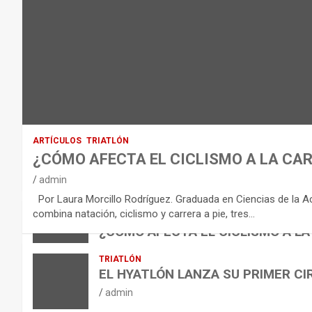
O
D
E
L
E
Q
U
I
ARTÍCULOS
TRIATLÓN
L
¿CÓMO AFECTA EL CICLISMO A LA CAR
I
VÍDEOS
admin
B
NUTRICIÓN
Por Laura Morcillo Rodríguez. Graduada en Ciencias de la Activ
B
R
ARTÍCULOS
combina natación, ciclismo y carrera a pie, tres…
ARTÍCULOS
TRIATLÓN
E
I
NUTRICIÓN
¿CÓMO AFECTA EL CICLISMO A LA
L
B
O
admin
TRIATLÓN
A
E
H
EL HYATLÓN LANZA SU PRIMER CI
N
R
I
admin
U
S
D