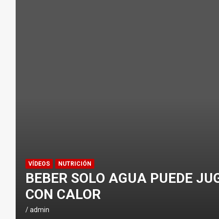
¿CÓMO AFECTA EL CICLISMO A LA CA
ENTRENAMIENTOS DE SPRINTS EN CI
CONSEJOS
NUTRICIÓN
H
I
D
R
A
T
A
C
VÍDEOS
NUTRICIÓN
I
BEBER SOLO AGUA PUEDE JU
Ó
CON CALOR
N
E
admin