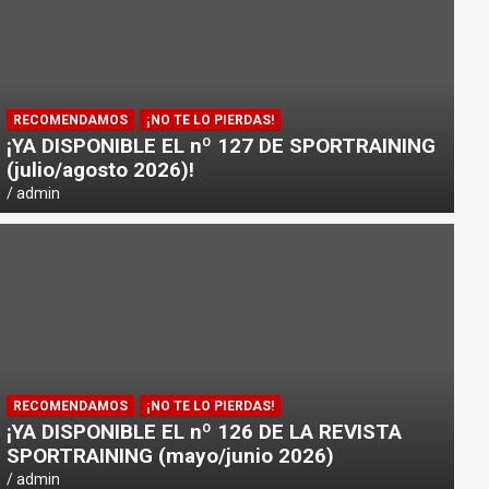
RECOMENDAMOS
¡NO TE LO PIERDAS!
¡YA DISPONIBLE EL nº 127 DE SPORTRAINING
(julio/agosto 2026)!
admin
NOTICIAS
PICSIL PRESENTA «HORIZON»: 
RECOMENDAMOS
¡NO TE LO PIERDAS!
DEPORTISTAS Y VIAJEROS
¡YA DISPONIBLE EL nº 126 DE LA REVISTA
SPORTRAINING (mayo/junio 2026)
admin
admin