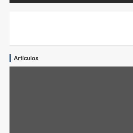
N
E
L
E
J
E
R
C
Artículos
I
C
I
O
F
Í
S
I
C