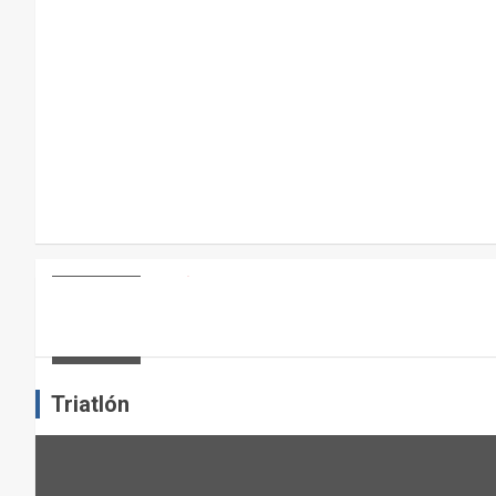
A
R
A
E
L
M
A
N
T
E
ARTÍCULOS
OTROS DEPORTES
ENTRENAMIENTO DE FUERZA: PUN
N
I
admin
M
I
Triatlón
E
N
T