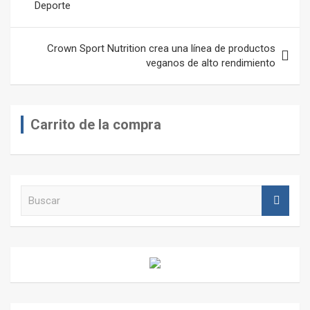
Deporte
entradas
Crown Sport Nutrition crea una línea de productos
veganos de alto rendimiento
Carrito de la compra
B
u
s
c
a
r