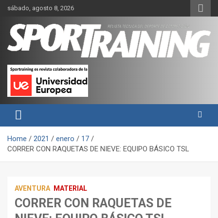
Skip
sábado, agosto 8, 2026
to
content
Sport Training es una web y revista especializada en deporte de
Revista técnica del deporte
rendimiento, nutrición y entrenamiento.
Sport Training
Home
2021
enero
17
CORRER CON RAQUETAS DE NIEVE: EQUIPO BÁSICO TSL
AVENTURA
MATERIAL
CORRER CON RAQUETAS DE