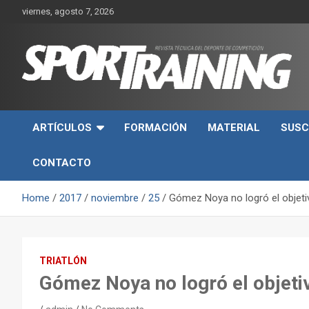
Skip
viernes, agosto 7, 2026
to
content
Sport Training es una web y revista especializada en deporte d
Revista técnica del
rendimiento, nutrición y entrenamiento.
ARTÍCULOS
FORMACIÓN
MATERIAL
SUSC
deporte Sport Training
CONTACTO
Home
2017
noviembre
25
Gómez Noya no logró el objetiv
TRIATLÓN
Gómez Noya no logró el objetiv