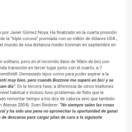
do por Javier Gómez Noya. Ha finalizado en la cuarta posición
 de la “triple corona” premiada con un millón de dólares USA ,
del mundo de esa distancia medio Ironman en septiembre en
olitario, pero en el recorrido llano de 90km de bici con
a transición en tercer lugar junto con el cuarto, a 7
ndfeldt. Demasiado lejos como para poder aspirar a la
entí muy bien, pero cuando Bozzone me superó en bici y se
uen día”
. En la tercera fase, a diferencia de otros triatlones
nivel habitual e incluso tuvo problemas de flato que le
 pudo remontar tiempo a los dos de cabeza sino que también
en Atenas 2004) Sven Riederer.
“No siempre salen las cosas
al y ha sido una pena no aprovechar la oportunidad de ganar
 de descanso para cargar pilas de cara a la siguiente