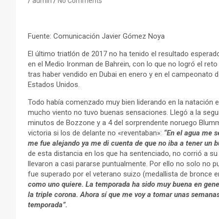
admin
No Comments
Fuente: Comunicación Javier Gómez Noya
El último triatlón de 2017 no ha tenido el resultado espera
en el Medio Ironman de Bahrein, con lo que no logró el reto
tras haber vendido en Dubai en enero y en el campeonato 
Estados Unidos.
Todo había comenzado muy bien liderando en la natación en s
mucho viento no tuvo buenas sensaciones. Llegó a la segund
minutos de Bozzone y a 4 del sorprendente noruego Blumme
victoria si los de delante no «reventaban»:
“En el agua me s
me fue alejando ya me di cuenta de que no iba a tener un b
de esta distancia en los que ha sentenciado, no corrió a su 
llevaron a casi pararse puntualmente. Por ello no solo no
fue superado por el veterano suizo (medallista de bronce 
como uno quiere. La temporada ha sido muy buena en gener
la triple corona. Ahora sí que me voy a tomar unas semanas
temporada”.