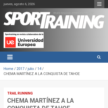
Skip
jueves, agosto 6, 2026
to
content
Sport Training es una web y revista especializada en deporte de
Revista técnica del deporte
rendimiento, nutrición y entrenamiento.
Sport Training
Home
2017
julio
14
CHEMA MARTÍNEZ A LA CONQUISTA DE TAHOE
TRAIL RUNNING
CHEMA MARTÍNEZ A LA