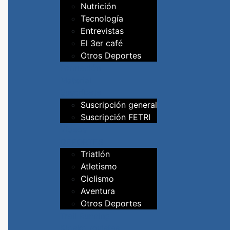
Nutrición
Tecnología
Entrevistas
El 3er café
Otros Deportes
Formación
Material
Suscríbete
Suscripción general
Suscripción FETRI
Vídeos
DEPORTES
Triatlón
Atletismo
Ciclismo
Aventura
Otros Deportes
Trail Running
Kiosko revistas