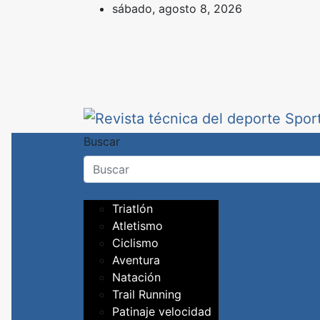
Skip
sábado, agosto 8, 2026
to
content
Revista técnica del d
Sport Training es una web y revist
Buscar
Artículos
Triatlón
Atletismo
Ciclismo
Aventura
Natación
Trail Running
Patinaje velocidad