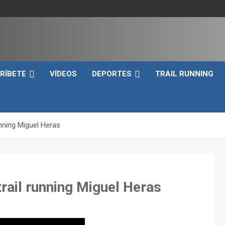
e
RÍBETE
VÍDEOS
DEPORTES
TRAIL RUNNING
nning Miguel Heras
rail running Miguel Heras