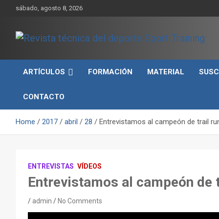
Skip
sábado, agosto 8, 2026
to
content
Sport Training es una web y revista especializada en deporte d
Revista técnica del
rendimiento, nutrición y entrenamiento.
ARTÍCULOS
FORMACIÓN
MATERIAL
SUSC
deporte Sport Training
CONTACTO
Home
2017
abril
28
Entrevistamos al campeón de trail ru
ENTREVISTAS
VÍDEOS
Entrevistamos al campeón de t
admin
No Comments