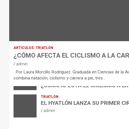
D
E
L
E
Q
U
I
ARTÍCULOS
TRIATLÓN
L
¿CÓMO AFECTA EL CICLISMO A LA CAR
I
VÍDEOS
admin
B
NUTRICIÓN
Por Laura Morcillo Rodríguez. Graduada en Ciencias de la Activ
B
R
ARTÍCULOS
combina natación, ciclismo y carrera a pie, tres…
ARTÍCULOS
TRIATLÓN
E
I
NUTRICIÓN
¿CÓMO AFECTA EL CICLISMO A LA
L
B
O
admin
TRIATLÓN
A
E
H
EL HYATLÓN LANZA SU PRIMER CI
N
R
I
admin
U
S
D
T
O
R
R
L
O