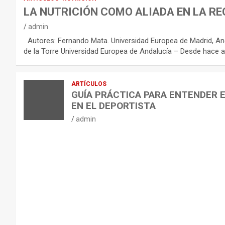
R
LA NUTRICIÓN COMO ALIADA EN LA RE
E
admin
C
Autores: Fernando Mata. Universidad Europea de Madrid, And
O
de la Torre Universidad Europea de Andalucía – Desde hace a
M
E
ARTÍCULOS
N
GUÍA PRÁCTICA PARA ENTENDER 
D
EN EL DEPORTISTA
A
admin
C
I
O
N
E
S
P
A