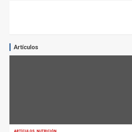
L
E
J
E
R
C
Artículos
I
C
I
O
F
Í
S
I
C
O
:
ARTÍCULOS
NUTRICIÓN