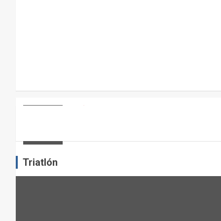
R
A
E
L
M
A
N
T
E
ARTÍCULOS
OTROS DEPORTES
ENTRENAMIENTO DE FUERZA: PUN
N
I
admin
M
I
Triatlón
E
N
T
O