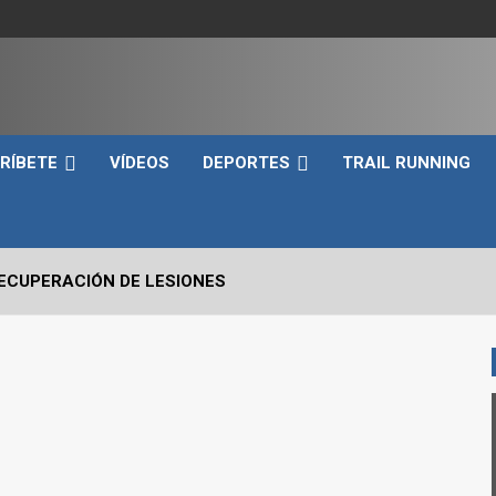
e
RÍBETE
VÍDEOS
DEPORTES
TRAIL RUNNING
RECUPERACIÓN DE LESIONES
VO2max Y LOS UMBRALES VENTILATORIOS EN EL DEPORTIST
 CRÍTICOS A EVALUAR EN UN SNATCH
RRERA A PIE EN TRIATLÓN?