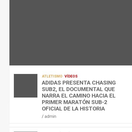
L
C
Q
admin
A
O
U
R
N
É
E
T
?
C
R
¿
U
A
C
P
A
U
E
L
Á
R
E
N
A
N
D
ATLETISMO
VÍDEOS
C
T
O
ADIDAS PRESENTA CHASING
SUB2, EL DOCUMENTAL QUE
I
R
,
NARRA EL CAMINO HACIA EL
Ó
E
C
PRIMER MARATÓN SUB-2
N
N
Ó
OFICIAL DE LA HISTORIA
D
A
M
admin
E
R
O
L
C
,