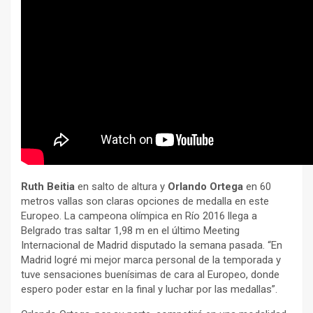
Ruth Beitia
en salto de altura y
Orlando Ortega
en 60
metros vallas son claras opciones de medalla en este
Europeo. La campeona olímpica en Río 2016 llega a
Belgrado tras saltar 1,98 m en el último Meeting
Internacional de Madrid disputado la semana pasada. “En
Madrid logré mi mejor marca personal de la temporada y
tuve sensaciones buenísimas de cara al Europeo, donde
espero poder estar en la final y luchar por las medallas”.