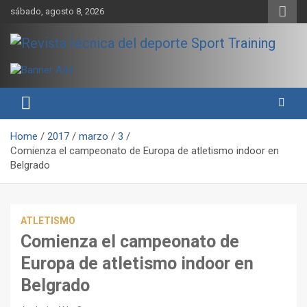
Skip
sábado, agosto 8, 2026
to
content
Sport Training es una web y revista especializada en deporte de
Revista técnica del deporte
rendimiento, nutrición y entrenamiento.
Sport Training
Home
2017
marzo
3
Comienza el campeonato de Europa de atletismo indoor en
Belgrado
ATLETISMO
Comienza el campeonato de
Europa de atletismo indoor en
Belgrado