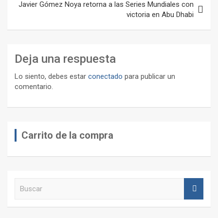
Javier Gómez Noya retorna a las Series Mundiales con
victoria en Abu Dhabi
Deja una respuesta
Lo siento, debes estar
conectado
para publicar un
comentario.
Carrito de la compra
B
u
s
c