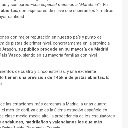
stas y sus bares –
con especial mención a “Marchica”
-. En
 abiertas
, con espesores de nieve que superan los 2 metros
ayor cantidad.
iones con mejor reputación en nuestro país y punto de
km de pistas de primer nivel, concretamente en la provincia
de Aragón,
su público procede en su mayoría de Madrid
–
País Vasco
, siendo en su mayoría familias con nivel
ientos de cuatro y cinco estrellas, y una excelente
nto
tienen una previsión de 145km de pistas abiertas
, lo
s.
a de las estaciones más cercanas a Madrid, a unas cuatro
 el mes de abril, ya que es la última estación española en
s de clase media-media alta, la procedencia de los esquiadores
do
andaluces, madrileños y valencianos los que más