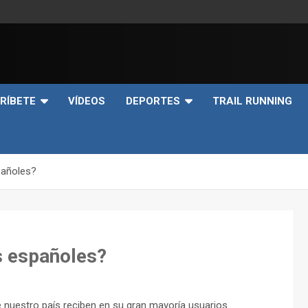
e
RÍBETE
VÍDEOS
DEPORTES
TRAIL RUNNING
pañoles?
s españoles?
e nuestro país reciben en su gran mayoría usuarios