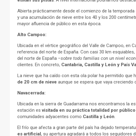
visitan sus pistas
. A nivel internacional podríamos destaca
Abierta prácticamente desde el comienzo de la temporada 
y una acumulación de nieve entre los 40 y los 200 centímetro
mayor afluencia de público en esta época.
Alto Campoo:
Ubicada en el vértice geográfico del Valle de Campoo, en C
referencia del norte de España. Con casi 30 km esquiables, 
del norte de España –
sobre todo familias con un nivel ec
clientes. En concreto,
Cantabria, Castilla y León y País V
La nieve que ha caído con esta ola polar ha permitido que 
de
20 cm de nieve
aunque se espera que vaya creciendo co
Navacerrada:
Ubicada en la sierra de Guadarrama nos encontramos la es
estación es
visitada en su práctica totalidad por públic
comunidades adyacentes como
Castilla y León
.
El frío que afecta a gran parte del país ha dejado temperat
es artificial
, su apertura agradará a todos los seguidores d