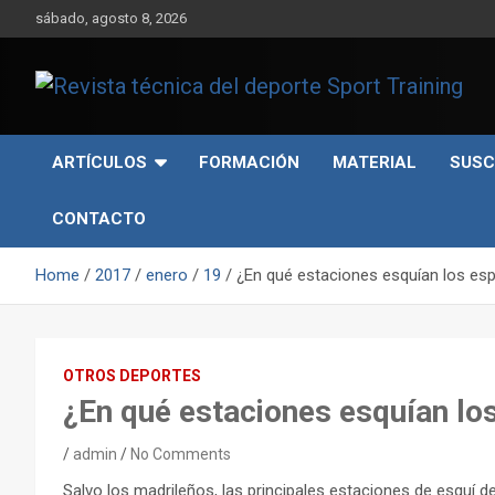
Skip
sábado, agosto 8, 2026
to
content
Sport Training es una web y revista especializada en deporte d
Revista técnica del
rendimiento, nutrición y entrenamiento.
ARTÍCULOS
FORMACIÓN
MATERIAL
SUSC
deporte Sport Training
CONTACTO
Home
2017
enero
19
¿En qué estaciones esquían los es
OTROS DEPORTES
¿En qué estaciones esquían lo
admin
No Comments
Salvo los madrileños, las principales estaciones de esquí d