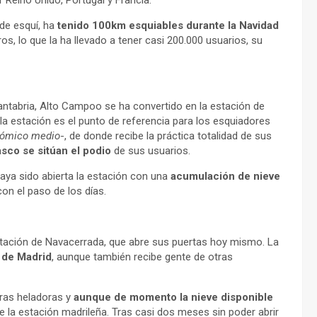
r Reino Unido, Portugal y Francia.
de esquí, ha
tenido 100km esquiables durante la Navidad
s, lo que la ha llevado a tener casi 200.000 usuarios, su
antabria, Alto Campoo se ha convertido en la estación de
la estación es el punto de referencia para los esquiadores
onómico medio
-, de donde recibe la práctica totalidad de sus
asco se sitúan el podio
de sus usuarios.
haya sido abierta la estación con una
acumulación de nieve
n el paso de los días.
tación de Navacerrada, que abre sus puertas hoy mismo. La
o de Madrid
, aunque también recibe gente de otras
uras heladoras y
aunque de momento la nieve disponible
e la estación madrileña. Tras casi dos meses sin poder abrir