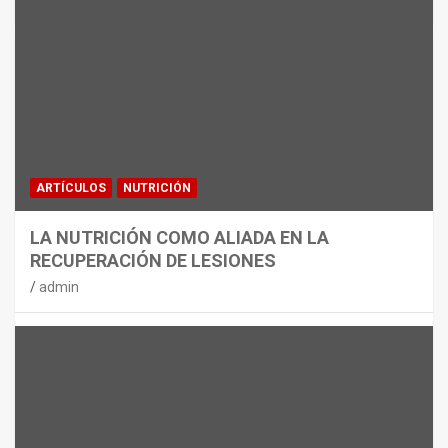
MATERIAL
CON DECATHLON, ESTE VERANO SE
JUEGA EN TRES CAMPOS
admin
ARTÍCULOS
NUTRICIÓN
LA NUTRICIÓN COMO ALIADA EN LA
RECUPERACIÓN DE LESIONES
admin