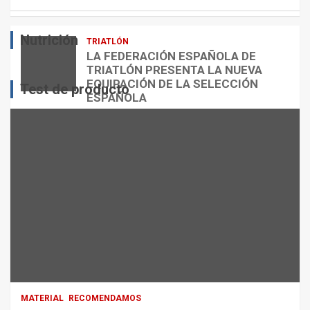
E
O
O
S
R
?
Nutrición
TRIATLÓN
admin
admin
admin
LA FEDERACIÓN ESPAÑOLA DE
TRIATLÓN PRESENTA LA NUEVA
EQUIPACIÓN DE LA SELECCIÓN
Test de producto
ESPAÑOLA
admin
MATERIAL
RECOMENDAMOS