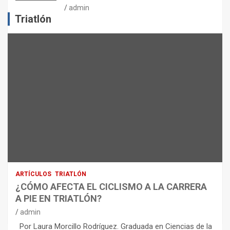
J
admin
E
Triatlón
R
C
I
C
I
O
F
Í
S
I
C
O
:
R
ARTÍCULOS
TRIATLÓN
E
¿CÓMO AFECTA EL CICLISMO A LA CARRERA
C
A PIE EN TRIATLÓN?
O
M
admin
E
Por Laura Morcillo Rodríguez. Graduada en Ciencias de la