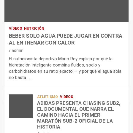
U
S
D
T
O
R
R
L
O
I
O
E
C
A
L
VÍDEOS
NUTRICIÓN
I
G
E
BEBER SOLO AGUA PUEDE JUGAR EN CONTRA
Ó
U
C
AL ENTRENAR CON CALOR
N
A
T
admin
C
P
R
El nutricionista deportivo Mario Rey explica por qué la
O
U
O
hidratación inteligente combina fluidos, sodio y
M
E
L
carbohidratos en su ratio exacto — y por qué el agua sola
O
D
Í
no basta. …
A
E
T
L
J
I
I
U
C
A
G
O
ATLETISMO
VÍDEOS
ADIDAS PRESENTA CHASING SUB2,
D
A
¿
EL DOCUMENTAL QUE NARRA EL
A
R
P
TRIATLÓN
CAMINO HACIA EL PRIMER
E
E
O
LA FETRI LANZA EL «HYATLON», LA
MARATÓN SUB-2 OFICIAL DE LA
N
N
R
NUEVA DISCIPLINA QUE CONECTA
HISTORIA
RESISTENCIA Y FITNESS
L
C
Q