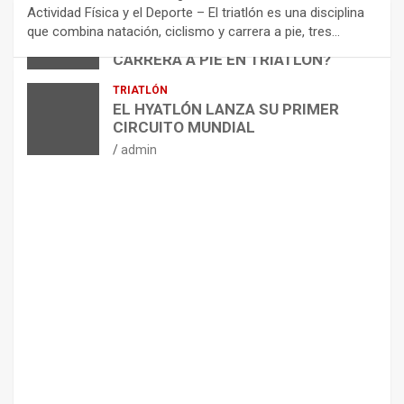
N
Actividad Física y el Deporte – El triatlón es una disciplina
D
ARTÍCULOS
TRIATLÓN
que combina natación, ciclismo y carrera a pie, tres…
¿CÓMO AFECTA EL CICLISMO A LA
A
CARRERA A PIE EN TRIATLÓN?
C
I
admin
TRIATLÓN
O
EL HYATLÓN LANZA SU PRIMER
N
CIRCUITO MUNDIAL
E
admin
S
P
A
R
A
E
L
M
A
N
T
E
N