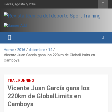
Skip
jueves, agosto 6, 2026
to
content
Sport Training es una web y revista especializada en deporte de
Revista técnica del deporte
rendimiento, nutrición y entrenamiento.
Sport Training
Home
2016
diciembre
14
Vicente Juan García gana los 220km de GlobalLimits en
Camboya
TRAIL RUNNING
Vicente Juan García gana los
220km de GlobalLimits en
Camboya