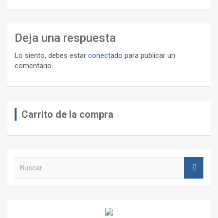
Deja una respuesta
Lo siento, debes estar
conectado
para publicar un
comentario.
Carrito de la compra
B
u
s
c
a
r