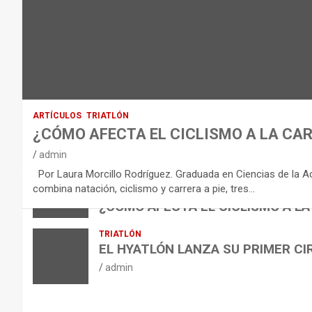
D
E
L
E
Q
U
I
ARTÍCULOS
TRIATLÓN
L
¿CÓMO AFECTA EL CICLISMO A LA CAR
I
VÍDEOS
admin
B
NUTRICIÓN
Por Laura Morcillo Rodríguez. Graduada en Ciencias de la Activ
B
R
ARTÍCULOS
combina natación, ciclismo y carrera a pie, tres…
ARTÍCULOS
TRIATLÓN
E
I
NUTRICIÓN
¿CÓMO AFECTA EL CICLISMO A LA
L
B
O
admin
TRIATLÓN
A
E
H
EL HYATLÓN LANZA SU PRIMER CI
N
R
I
admin
U
S
D
T
O
R
R
L
O