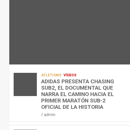
L
C
Q
admin
A
O
U
R
N
É
E
T
?
C
R
¿
U
A
C
P
A
U
E
L
Á
R
E
N
A
N
D
ATLETISMO
VÍDEOS
C
T
O
ADIDAS PRESENTA CHASING
SUB2, EL DOCUMENTAL QUE
I
R
,
NARRA EL CAMINO HACIA EL
Ó
E
C
PRIMER MARATÓN SUB-2
N
N
Ó
OFICIAL DE LA HISTORIA
D
A
M
admin
E
R
O
L
C
,