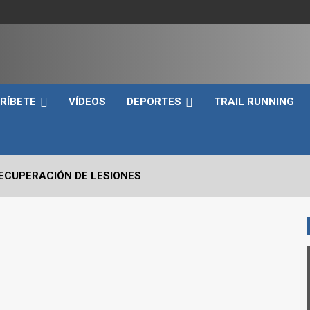
e
RÍBETE
VÍDEOS
DEPORTES
TRAIL RUNNING
RECUPERACIÓN DE LESIONES
VO2max Y LOS UMBRALES VENTILATORIOS EN EL DEPORTIST
 CRÍTICOS A EVALUAR EN UN SNATCH
RRERA A PIE EN TRIATLÓN?