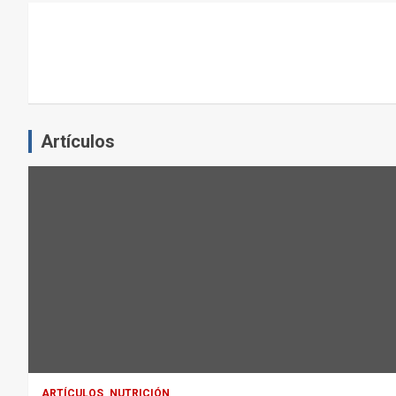
L
E
J
E
R
C
Artículos
I
C
I
O
F
Í
S
I
C
O
:
ARTÍCULOS
NUTRICIÓN