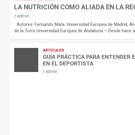
R
LA NUTRICIÓN COMO ALIADA EN LA RE
E
admin
C
Autores: Fernando Mata. Universidad Europea de Madrid, And
O
de la Torre Universidad Europea de Andalucía – Desde hace a
M
E
ARTÍCULOS
N
GUÍA PRÁCTICA PARA ENTENDER 
D
EN EL DEPORTISTA
A
admin
C
I
O
N
E
S
P
A