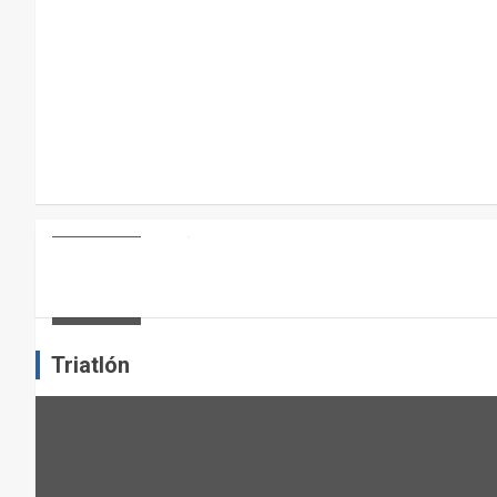
R
A
E
L
M
A
N
T
E
ARTÍCULOS
OTROS DEPORTES
ENTRENAMIENTO DE FUERZA: PUN
N
I
admin
M
I
Triatlón
E
N
T
O