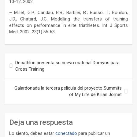
10-12, 2002.
– Millet, G.P.; Candau, R.B.; Barbier, B.; Busso, T.; Rouilon,
J.D.; Chatard, J.C. Modelling the transfers of training
effects on performance in elite triathletes. Int J Sports
Med. 2002. 23(1):55-63.
Navegación
Decathlon presenta su nuevo material Domyos para
de
Cross Training
entradas
Galardonada la tercera película del proyecto Summits
of My Life de Kilian Jornet
Deja una respuesta
Lo siento, debes estar
conectado
para publicar un