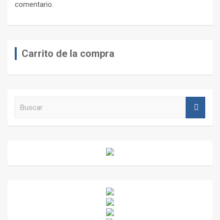
comentario.
Carrito de la compra
B
u
s
c
a
r