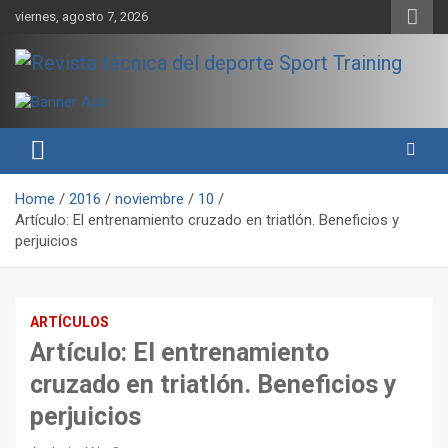
Skip
viernes, agosto 7, 2026
to
content
Sport Training es una web y revista especializada en deporte de
Revista técnica del deporte
rendimiento, nutrición y entrenamiento.
Sport Training
Home
2016
noviembre
10
Artículo: El entrenamiento cruzado en triatlón. Beneficios y
perjuicios
ARTÍCULOS
Artículo: El entrenamiento
cruzado en triatlón. Beneficios y
perjuicios