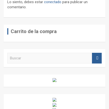
Lo siento, debes estar
conectado
para publicar un
comentario.
Carrito de la compra
B
u
s
c
a
r