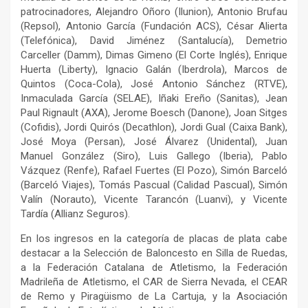
patrocinadores, Alejandro Oñoro (Ilunion), Antonio Brufau
(Repsol), Antonio García (Fundación ACS), César Alierta
(Telefónica), David Jiménez (Santalucía), Demetrio
Carceller (Damm), Dimas Gimeno (El Corte Inglés), Enrique
Huerta (Liberty), Ignacio Galán (Iberdrola), Marcos de
Quintos (Coca-Cola), José Antonio Sánchez (RTVE),
Inmaculada García (SELAE), Iñaki Ereño (Sanitas), Jean
Paul Rignault (AXA), Jerome Boesch (Danone), Joan Sitges
(Cofidis), Jordi Quirós (Decathlon), Jordi Gual (Caixa Bank),
José Moya (Persan), José Álvarez (Unidental), Juan
Manuel González (Siro), Luis Gallego (Iberia), Pablo
Vázquez (Renfe), Rafael Fuertes (El Pozo), Simón Barceló
(Barceló Viajes), Tomás Pascual (Calidad Pascual), Simón
Valín (Norauto), Vicente Tarancón (Luanvi), y Vicente
Tardía (Allianz Seguros).
En los ingresos en la categoría de placas de plata cabe
destacar a la Selección de Baloncesto en Silla de Ruedas,
a la Federación Catalana de Atletismo, la Federación
Madrileña de Atletismo, el CAR de Sierra Nevada, el CEAR
de Remo y Piragüismo de La Cartuja, y la Asociación