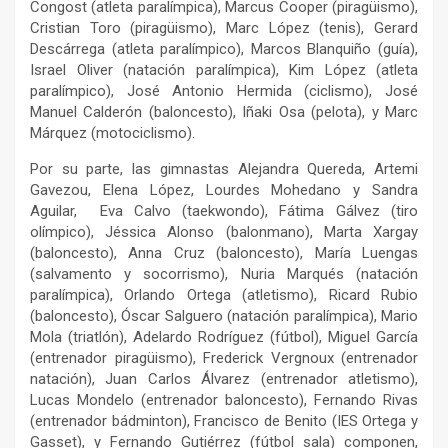
Congost (atleta paralímpica), Marcus Cooper (piragüismo),
Cristian Toro (piragüismo), Marc López (tenis), Gerard
Descárrega (atleta paralímpico), Marcos Blanquiño (guía),
Israel Oliver (natación paralímpica), Kim López (atleta
paralímpico), José Antonio Hermida (ciclismo), José
Manuel Calderón (baloncesto), Iñaki Osa (pelota), y Marc
Márquez (motociclismo).
Por su parte, las gimnastas Alejandra Quereda, Artemi
Gavezou, Elena López, Lourdes Mohedano y Sandra
Aguilar, Eva Calvo (taekwondo), Fátima Gálvez (tiro
olímpico), Jéssica Alonso (balonmano), Marta Xargay
(baloncesto), Anna Cruz (baloncesto), María Luengas
(salvamento y socorrismo), Nuria Marqués (natación
paralímpica), Orlando Ortega (atletismo), Ricard Rubio
(baloncesto), Óscar Salguero (natación paralímpica), Mario
Mola (triatlón), Adelardo Rodríguez (fútbol), Miguel García
(entrenador piragüismo), Frederick Vergnoux (entrenador
natación), Juan Carlos Álvarez (entrenador atletismo),
Lucas Mondelo (entrenador baloncesto), Fernando Rivas
(entrenador bádminton), Francisco de Benito (IES Ortega y
Gasset), y Fernando Gutiérrez (fútbol sala) componen,