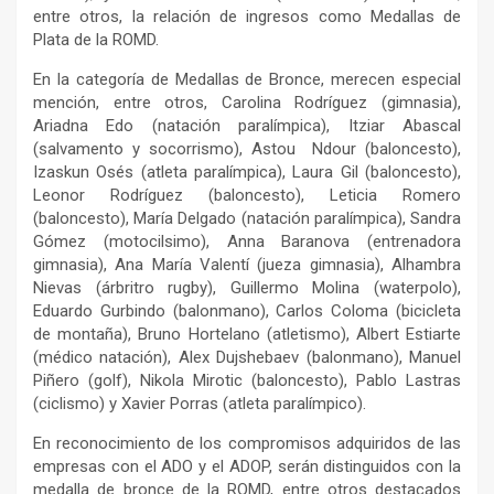
entre otros, la relación de ingresos como Medallas de
Plata de la ROMD.
En la categoría de Medallas de Bronce, merecen especial
mención, entre otros, Carolina Rodríguez (gimnasia),
Ariadna Edo (natación paralímpica), Itziar Abascal
(salvamento y socorrismo), Astou Ndour (baloncesto),
Izaskun Osés (atleta paralímpica), Laura Gil (baloncesto),
Leonor Rodríguez (baloncesto), Leticia Romero
(baloncesto), María Delgado (natación paralímpica), Sandra
Gómez (motocilsimo), Anna Baranova (entrenadora
gimnasia), Ana María Valentí (jueza gimnasia), Alhambra
Nievas (árbritro rugby), Guillermo Molina (waterpolo),
Eduardo Gurbindo (balonmano), Carlos Coloma (bicicleta
de montaña), Bruno Hortelano (atletismo), Albert Estiarte
(médico natación), Alex Dujshebaev (balonmano), Manuel
Piñero (golf), Nikola Mirotic (baloncesto), Pablo Lastras
(ciclismo) y Xavier Porras (atleta paralímpico).
En reconocimiento de los compromisos adquiridos de las
empresas con el ADO y el ADOP, serán distinguidos con la
medalla de bronce de la ROMD, entre otros destacados