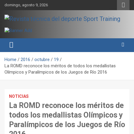
Skip
domingo, agosto 9, 2026
to
content
Sport Training es una web y revista especializada en deporte de
Revista técnica del deporte
rendimiento, nutrición y entrenamiento.
Sport Training
Home
2016
octubre
19
La ROMD reconoce los méritos de todos los medallistas
Olímpicos y Paralímpicos de los Juegos de Río 2016
NOTICIAS
La ROMD reconoce los méritos de
todos los medallistas Olímpicos y
Paralímpicos de los Juegos de Río