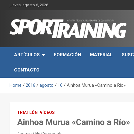
Skip
jueves, agosto 6, 2026
to
content
Sport Training es una web y revista especializada en deporte d
Revista técnica del
rendimiento, nutrición y entrenamiento.
ARTÍCULOS
FORMACIÓN
MATERIAL
SUSC
deporte Sport Training
CONTACTO
Home
2016
agosto
16
Ainhoa Murua «Camino a Río»
TRIATLÓN
VÍDEOS
Ainhoa Murua «Camino a Río»
admin
No Comments