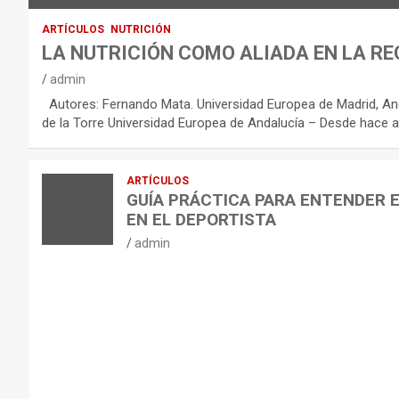
O
:
ARTÍCULOS
NUTRICIÓN
R
LA NUTRICIÓN COMO ALIADA EN LA RE
E
admin
C
Autores: Fernando Mata. Universidad Europea de Madrid, And
O
de la Torre Universidad Europea de Andalucía – Desde hace a
M
E
ARTÍCULOS
N
GUÍA PRÁCTICA PARA ENTENDER 
D
EN EL DEPORTISTA
A
admin
C
I
O
N
E
S
P