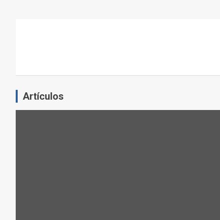
N
E
L
E
J
E
R
C
Artículos
I
C
I
O
F
Í
S
I
C