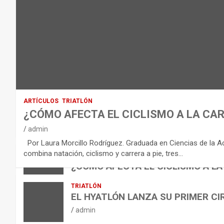
O
D
E
L
E
Q
U
I
ARTÍCULOS
TRIATLÓN
L
¿CÓMO AFECTA EL CICLISMO A LA CAR
I
VÍDEOS
admin
B
NUTRICIÓN
Por Laura Morcillo Rodríguez. Graduada en Ciencias de la Activ
B
R
ARTÍCULOS
combina natación, ciclismo y carrera a pie, tres…
ARTÍCULOS
TRIATLÓN
E
I
NUTRICIÓN
¿CÓMO AFECTA EL CICLISMO A LA
L
B
O
admin
TRIATLÓN
A
E
H
EL HYATLÓN LANZA SU PRIMER CI
N
R
I
admin
U
S
D