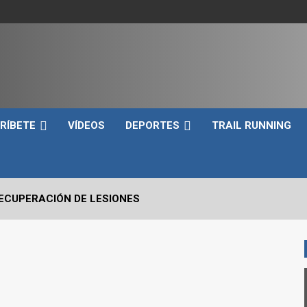
e
RÍBETE
VÍDEOS
DEPORTES
TRAIL RUNNING
RECUPERACIÓN DE LESIONES
VO2max Y LOS UMBRALES VENTILATORIOS EN EL DEPORTIST
 CRÍTICOS A EVALUAR EN UN SNATCH