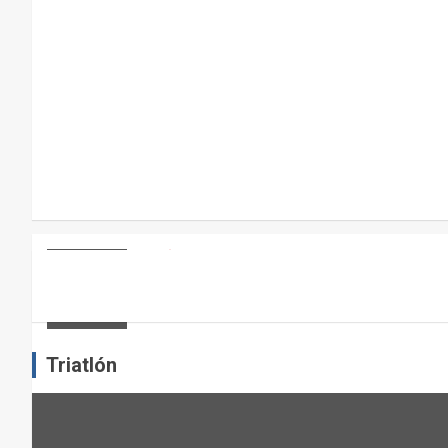
A
R
A
E
L
M
A
N
T
E
ARTÍCULOS
OTROS DEPORTES
ENTRENAMIENTO DE FUERZA: PUN
N
I
admin
M
I
Triatlón
E
N
T