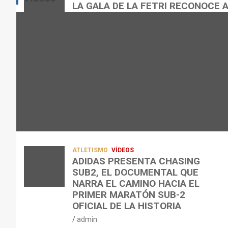
E
E
O
LA GALA DE LA FETRI RECONOCE 
N
N
R
ESPAÑOL
L
C
Q
admin
A
O
U
R
N
É
E
T
?
C
R
¿
U
A
C
P
A
U
E
L
Á
R
E
N
A
N
D
ATLETISMO
VÍDEOS
C
T
O
ADIDAS PRESENTA CHASING
SUB2, EL DOCUMENTAL QUE
I
R
,
NARRA EL CAMINO HACIA EL
Ó
E
C
PRIMER MARATÓN SUB-2
N
N
Ó
OFICIAL DE LA HISTORIA
D
A
M
admin
E
R
O