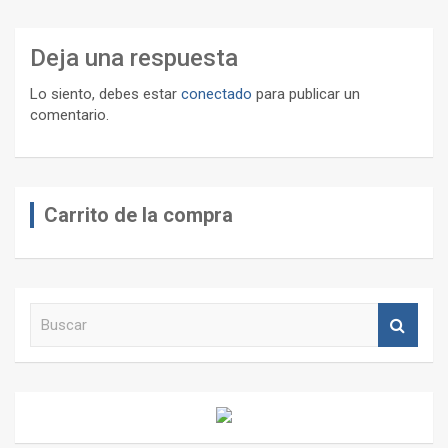
Deja una respuesta
Lo siento, debes estar
conectado
para publicar un
comentario.
Carrito de la compra
B
u
s
c
a
r