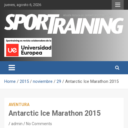
Skip
jueves, agosto 6, 2026
to
content
Sport Training es una web y revista especializada en deporte de
Revista técnica del deporte
rendimiento, nutrición y entrenamiento.
Sport Training
Home
2015
noviembre
29
Antarctic Ice Marathon 2015
AVENTURA
Antarctic Ice Marathon 2015
admin
No Comments