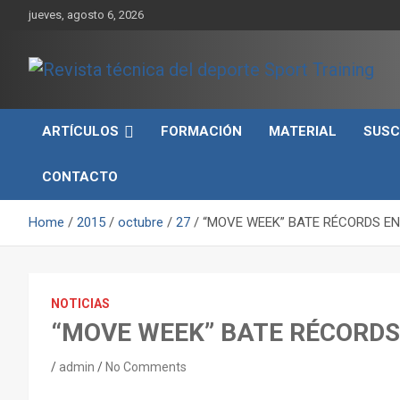
Skip
jueves, agosto 6, 2026
to
content
Sport Training es una web y revista especializada en deporte d
Revista técnica del
rendimiento, nutrición y entrenamiento.
ARTÍCULOS
FORMACIÓN
MATERIAL
SUSC
deporte Sport Training
CONTACTO
Home
2015
octubre
27
“MOVE WEEK” BATE RÉCORDS E
NOTICIAS
“MOVE WEEK” BATE RÉCORDS
admin
No Comments