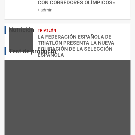
CON CORREDORES OLÍMPICOS»
N
L
T
admin
E
O
O
S
R
?
Nutrición
TRIATLÓN
admin
admin
admin
LA FEDERACIÓN ESPAÑOLA DE
TRIATLÓN PRESENTA LA NUEVA
EQUIPACIÓN DE LA SELECCIÓN
Test de producto
ESPAÑOLA
admin