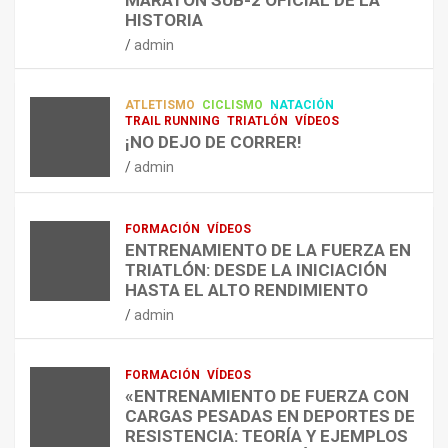
N
N
R
NUEVA DISCIPLINA QUE CONECTA
HISTORIA
RESISTENCIA Y FITNESS
L
C
Q
admin
A
O
U
admin
R
N
É
E
T
?
ATLETISMO
CICLISMO
NATACIÓN
C
R
¿
TRAIL RUNNING
TRIATLÓN
VÍDEOS
U
A
C
¡NO DEJO DE CORRER!
P
A
U
admin
E
L
Á
R
E
N
A
N
D
FORMACIÓN
VÍDEOS
C
T
O
ENTRENAMIENTO DE LA FUERZA EN
I
R
,
TRIATLÓN: DESDE LA INICIACIÓN
Ó
E
C
HASTA EL ALTO RENDIMIENTO
N
N
Ó
admin
D
A
M
E
R
O
L
C
,
FORMACIÓN
VÍDEOS
E
O
C
«ENTRENAMIENTO DE FUERZA CON
S
N
U
CARGAS PESADAS EN DEPORTES DE
I
C
Á
RESISTENCIA: TEORÍA Y EJEMPLOS
O
A
N