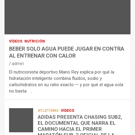
A
E
H
N
R
I
U
S
D
T
O
R
R
L
O
I
O
E
C
A
L
VÍDEOS
NUTRICIÓN
I
G
E
BEBER SOLO AGUA PUEDE JUGAR EN CONTRA
Ó
U
C
AL ENTRENAR CON CALOR
N
A
T
admin
C
P
R
El nutricionista deportivo Mario Rey explica por qué la
O
U
O
hidratación inteligente combina fluidos, sodio y
M
E
L
carbohidratos en su ratio exacto — y por qué el agua sola
O
D
Í
no basta. …
A
E
T
L
J
I
I
U
C
A
G
O
ATLETISMO
VÍDEOS
ADIDAS PRESENTA CHASING SUB2,
D
A
¿
EL DOCUMENTAL QUE NARRA EL
A
R
P
TRIATLÓN
CAMINO HACIA EL PRIMER
E
E
O
LA FETRI LANZA EL «HYATLON», LA
MARATÓN SUB-2 OFICIAL DE LA