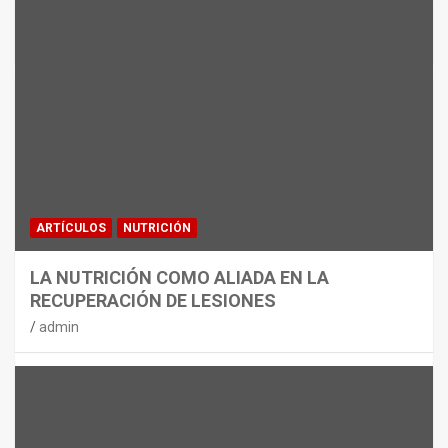
MATERIAL
CON DECATHLON, ESTE VERANO SE
JUEGA EN TRES CAMPOS
admin
ARTÍCULOS
NUTRICIÓN
LA NUTRICIÓN COMO ALIADA EN LA
RECUPERACIÓN DE LESIONES
admin