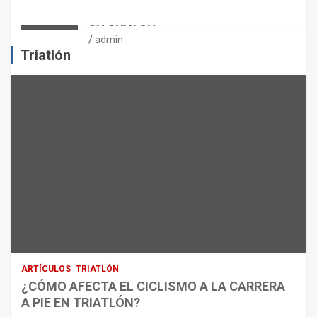
PUNTOS CRÍTICOS A EVALUAR EN
L
UN SNATCH
E
J
admin
E
Triatlón
R
C
I
C
I
O
F
Í
S
I
C
O
:
R
ARTÍCULOS
TRIATLÓN
E
¿CÓMO AFECTA EL CICLISMO A LA CARRERA
C
A PIE EN TRIATLÓN?
O