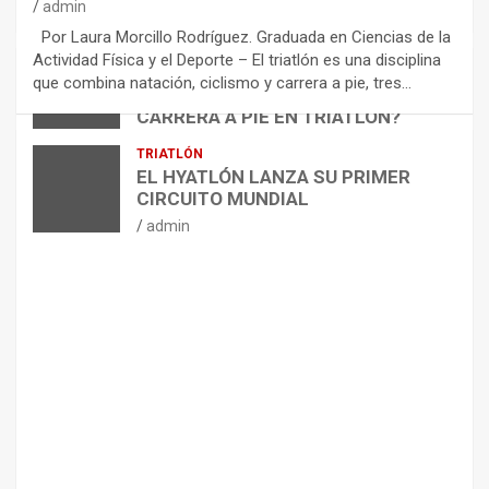
M
admin
E
Por Laura Morcillo Rodríguez. Graduada en Ciencias de la
N
Actividad Física y el Deporte – El triatlón es una disciplina
D
ARTÍCULOS
TRIATLÓN
que combina natación, ciclismo y carrera a pie, tres…
¿CÓMO AFECTA EL CICLISMO A LA
A
CARRERA A PIE EN TRIATLÓN?
C
I
admin
TRIATLÓN
O
EL HYATLÓN LANZA SU PRIMER
N
CIRCUITO MUNDIAL
E
admin
S
P
A
R
A
E
L
M
A
N
T
E