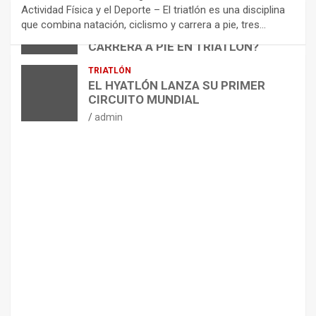
N
Actividad Física y el Deporte – El triatlón es una disciplina
D
ARTÍCULOS
TRIATLÓN
que combina natación, ciclismo y carrera a pie, tres…
¿CÓMO AFECTA EL CICLISMO A LA
A
CARRERA A PIE EN TRIATLÓN?
C
I
admin
TRIATLÓN
O
EL HYATLÓN LANZA SU PRIMER
N
CIRCUITO MUNDIAL
E
admin
S
P
A
R
A
E
L
M
A
N
T
E
N