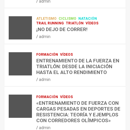
admin
A
O
U
admin
R
N
É
E
T
?
ATLETISMO
CICLISMO
NATACIÓN
C
R
¿
TRAIL RUNNING
TRIATLÓN
VÍDEOS
U
A
C
¡NO DEJO DE CORRER!
P
A
U
admin
E
L
Á
R
E
N
A
N
D
FORMACIÓN
VÍDEOS
C
T
O
ENTRENAMIENTO DE LA FUERZA EN
I
R
,
TRIATLÓN: DESDE LA INICIACIÓN
Ó
E
C
HASTA EL ALTO RENDIMIENTO
N
N
Ó
admin
D
A
M
E
R
O
L
C
,
FORMACIÓN
VÍDEOS
E
O
C
«ENTRENAMIENTO DE FUERZA CON
S
N
U
CARGAS PESADAS EN DEPORTES DE
I
C
Á
RESISTENCIA: TEORÍA Y EJEMPLOS
O
A
N
CON CORREDORES OLÍMPICOS»
N
L
T
admin