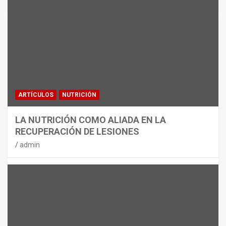
MATERIAL
CON DECATHLON, ESTE VERANO SE
JUEGA EN TRES CAMPOS
admin
ARTÍCULOS
NUTRICIÓN
LA NUTRICIÓN COMO ALIADA EN LA
RECUPERACIÓN DE LESIONES
admin