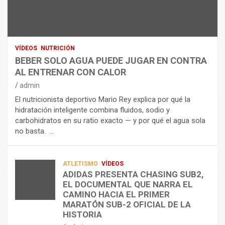
U
S
D
T
O
R
R
L
O
I
O
E
C
A
L
VÍDEOS
NUTRICIÓN
I
G
E
BEBER SOLO AGUA PUEDE JUGAR EN CONTRA
Ó
U
C
AL ENTRENAR CON CALOR
N
A
T
admin
C
P
R
El nutricionista deportivo Mario Rey explica por qué la
O
U
O
hidratación inteligente combina fluidos, sodio y
M
E
L
carbohidratos en su ratio exacto — y por qué el agua sola
O
D
Í
no basta. …
A
E
T
L
J
I
I
U
C
A
G
O
ATLETISMO
VÍDEOS
ADIDAS PRESENTA CHASING SUB2,
D
A
¿
EL DOCUMENTAL QUE NARRA EL
A
R
P
TRIATLÓN
CAMINO HACIA EL PRIMER
E
E
O
LA FETRI LANZA EL «HYATLON», LA
MARATÓN SUB-2 OFICIAL DE LA
N
N
R
NUEVA DISCIPLINA QUE CONECTA
HISTORIA
RESISTENCIA Y FITNESS
L
C
Q