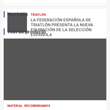
E
O
O
S
R
?
Nutrición
TRIATLÓN
admin
admin
admin
LA FEDERACIÓN ESPAÑOLA DE
TRIATLÓN PRESENTA LA NUEVA
EQUIPACIÓN DE LA SELECCIÓN
Test de producto
ESPAÑOLA
admin
MATERIAL
RECOMENDAMOS