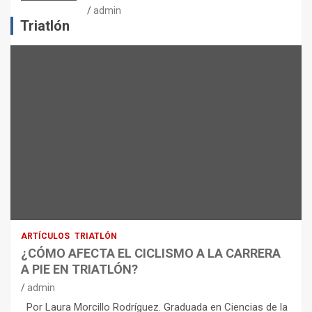
J
admin
E
Triatlón
R
C
I
C
I
O
F
Í
S
I
C
O
:
R
ARTÍCULOS
TRIATLÓN
E
¿CÓMO AFECTA EL CICLISMO A LA CARRERA
C
A PIE EN TRIATLÓN?
O
M
admin
E
Por Laura Morcillo Rodríguez. Graduada en Ciencias de la