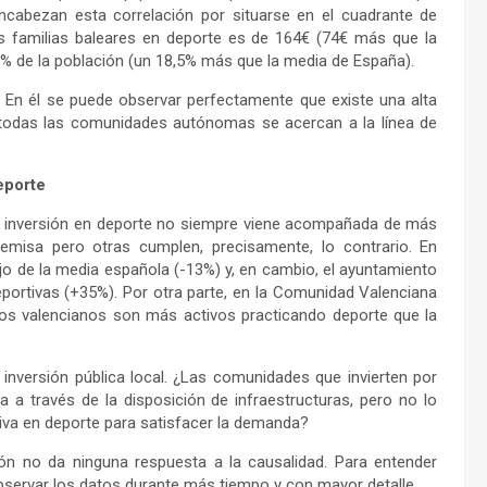
encabezan esta correlación por situarse en el cuadrante de
s familias baleares en deporte es de 164€ (74€ más que la
6% de la población (un 18,5% más que la media de España).
. En él se puede observar perfectamente que existe una alta
ue todas las comunidades autónomas se acercan a la línea de
eporte
ás inversión en deporte no siempre viene acompañada de más
emisa pero otras cumplen, precisamente, lo contrario. En
ajo de la media española (-13%) y, en cambio, el ayuntamiento
eportivas (+35%). Por otra parte, en la Comunidad Valenciana
 los valencianos son más activos practicando deporte que la
 inversión pública local. ¿Las comunidades que invierten por
a a través de la disposición de infraestructuras, pero no lo
iva en deporte para satisfacer la demanda?
ión no da ninguna respuesta a la causalidad. Para entender
 observar los datos durante más tiempo y con mayor detalle.