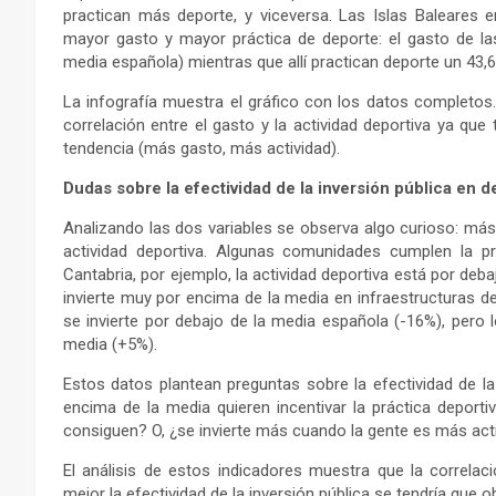
practican más deporte, y viceversa. Las Islas Baleares 
mayor gasto y mayor práctica de deporte: el gasto de la
media española) mientras que allí practican deporte un 43,
La infografía muestra el gráfico con los datos completos
correlación entre el gasto y la actividad deportiva ya q
tendencia (más gasto, más actividad).
Dudas sobre la efectividad de la inversión pública en d
Analizando las dos variables se observa algo curioso: m
actividad deportiva. Algunas comunidades cumplen la pr
Cantabria, por ejemplo, la actividad deportiva está por deb
invierte muy por encima de la media en infraestructuras d
se invierte por debajo de la media española (-16%), pero
media (+5%).
Estos datos plantean preguntas sobre la efectividad de la
encima de la media quieren incentivar la práctica deportiv
consiguen? O, ¿se invierte más cuando la gente es más act
El análisis de estos indicadores muestra que la correlac
mejor la efectividad de la inversión pública se tendría que