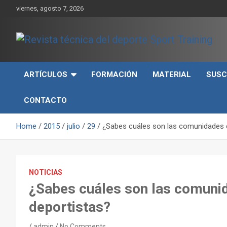
Skip
viernes, agosto 7, 2026
to
content
Sport Training es una web y revista especializada en deporte d
Revista técnica del
rendimiento, nutrición y entrenamiento.
ARTÍCULOS
FORMACIÓN
MATERIAL
SUSC
deporte Sport Training
CONTACTO
Home
2015
julio
29
¿Sabes cuáles son las comunidades 
NOTICIAS
¿Sabes cuáles son las comuni
deportistas?
admin
No Comments