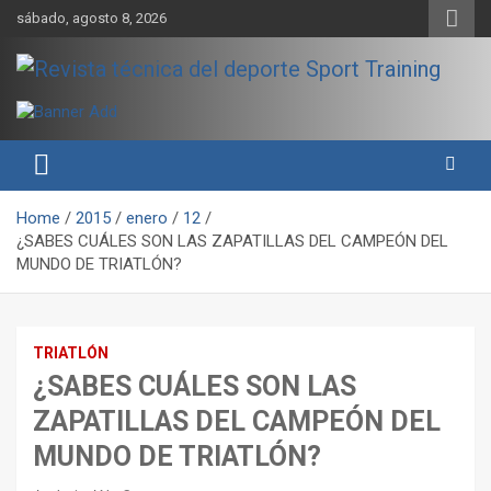
Skip
sábado, agosto 8, 2026
to
content
Sport Training es una web y revista especializada en deporte de
Revista técnica del deporte
rendimiento, nutrición y entrenamiento.
Sport Training
Home
2015
enero
12
¿SABES CUÁLES SON LAS ZAPATILLAS DEL CAMPEÓN DEL
MUNDO DE TRIATLÓN?
TRIATLÓN
¿SABES CUÁLES SON LAS
ZAPATILLAS DEL CAMPEÓN DEL
MUNDO DE TRIATLÓN?