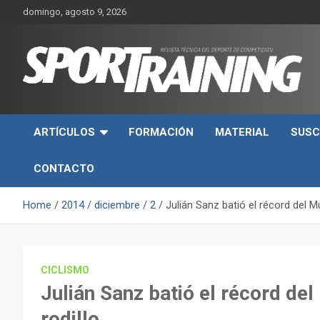
Skip
domingo, agosto 9, 2026
to
content
Sport Training es una web y revista especializada en deporte d
Revista técnica del
rendimiento, nutrición y entrenamiento.
ARTÍCULOS
FORMACIÓN
MATERIAL
SUSC
deporte Sport Training
CONTACTO
Home
2014
diciembre
2
Julián Sanz batió el récord del 
CICLISMO
Julián Sanz batió el récord d
rodillo