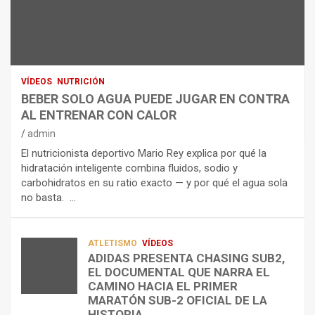
N
R
I
U
S
D
T
O
R
R
L
O
I
O
E
C
A
L
VÍDEOS
NUTRICIÓN
I
G
E
BEBER SOLO AGUA PUEDE JUGAR EN CONTRA
Ó
U
C
AL ENTRENAR CON CALOR
N
A
T
admin
C
P
R
El nutricionista deportivo Mario Rey explica por qué la
O
U
O
hidratación inteligente combina fluidos, sodio y
M
E
L
carbohidratos en su ratio exacto — y por qué el agua sola
O
D
Í
no basta. …
A
E
T
L
J
I
I
U
C
A
G
O
ATLETISMO
VÍDEOS
ADIDAS PRESENTA CHASING SUB2,
D
A
¿
EL DOCUMENTAL QUE NARRA EL
A
R
P
TRIATLÓN
CAMINO HACIA EL PRIMER
E
E
O
LA FETRI LANZA EL «HYATLON», LA
MARATÓN SUB-2 OFICIAL DE LA
N
N
R
NUEVA DISCIPLINA QUE CONECTA
HISTORIA