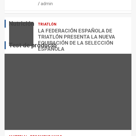
admin
E
O
O
S
R
?
Nutrición
TRIATLÓN
admin
admin
admin
LA FEDERACIÓN ESPAÑOLA DE
TRIATLÓN PRESENTA LA NUEVA
EQUIPACIÓN DE LA SELECCIÓN
Test de producto
ESPAÑOLA
admin