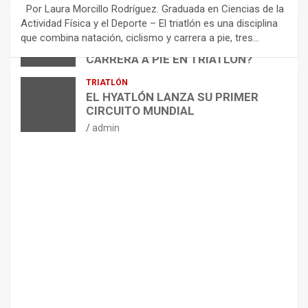
E
Por Laura Morcillo Rodríguez. Graduada en Ciencias de la
N
Actividad Física y el Deporte – El triatlón es una disciplina
D
ARTÍCULOS
TRIATLÓN
que combina natación, ciclismo y carrera a pie, tres…
¿CÓMO AFECTA EL CICLISMO A LA
A
CARRERA A PIE EN TRIATLÓN?
C
I
admin
TRIATLÓN
O
EL HYATLÓN LANZA SU PRIMER
N
CIRCUITO MUNDIAL
E
admin
S
P
A
R
A
E
L
M
A
N
T
E
N