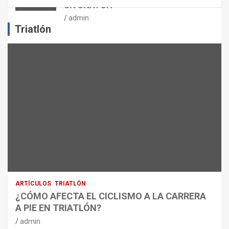
UN SNATCH
E
J
admin
E
Triatlón
R
C
I
C
I
O
F
Í
S
I
C
O
:
R
ARTÍCULOS
TRIATLÓN
E
¿CÓMO AFECTA EL CICLISMO A LA CARRERA
C
A PIE EN TRIATLÓN?
O
M
admin