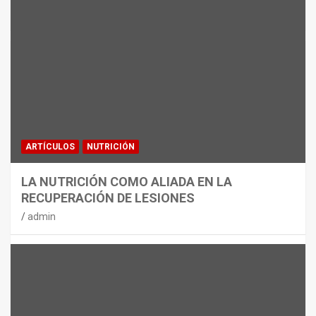
MATERIAL
CON DECATHLON, ESTE VERANO SE
JUEGA EN TRES CAMPOS
admin
ARTÍCULOS
NUTRICIÓN
LA NUTRICIÓN COMO ALIADA EN LA
RECUPERACIÓN DE LESIONES
admin