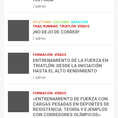
RESISTENCIA Y FITNESS
L
C
Q
admin
A
O
U
admin
R
N
É
E
T
?
ATLETISMO
CICLISMO
NATACIÓN
C
R
¿
TRAIL RUNNING
TRIATLÓN
VÍDEOS
U
A
C
¡NO DEJO DE CORRER!
P
A
U
admin
E
L
Á
R
E
N
A
N
D
FORMACIÓN
VÍDEOS
C
T
O
ENTRENAMIENTO DE LA FUERZA EN
I
R
,
TRIATLÓN: DESDE LA INICIACIÓN
Ó
E
C
HASTA EL ALTO RENDIMIENTO
N
N
Ó
admin
D
A
M
E
R
O
L
C
,
FORMACIÓN
VÍDEOS
E
O
C
«ENTRENAMIENTO DE FUERZA CON
S
N
U
CARGAS PESADAS EN DEPORTES DE
I
C
Á
RESISTENCIA: TEORÍA Y EJEMPLOS
O
A
N
CON CORREDORES OLÍMPICOS»
N
L
T