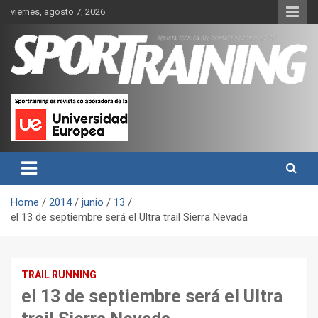
Skip
viernes, agosto 7, 2026
to
content
Sport Training es una web y revista especializada en deporte de
Revista técnica del deporte
rendimiento, nutrición y entrenamiento.
Sport Training
Home
2014
junio
13
el 13 de septiembre será el Ultra trail Sierra Nevada
TRAIL RUNNING
el 13 de septiembre será el Ultra