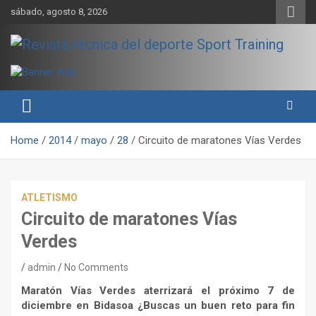
Skip
sábado, agosto 8, 2026
to
content
Sport Training es una web y revista especializada en deporte de
Revista técnica del deporte
rendimiento, nutrición y entrenamiento.
Sport Training
Home
2014
mayo
28
Circuito de maratones Vías Verdes
ATLETISMO
Circuito de maratones Vías
Verdes
admin
No Comments
Maratón Vías Verdes aterrizará el próximo 7 de
diciembre en Bidasoa ¿Buscas un buen reto para fin