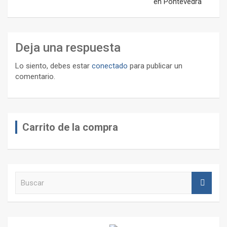
en Pontevedra
Deja una respuesta
Lo siento, debes estar
conectado
para publicar un
comentario.
Carrito de la compra
B
u
s
c
a