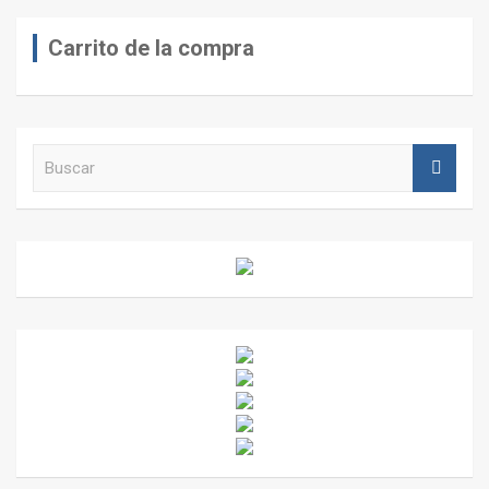
Carrito de la compra
B
u
s
c
a
r