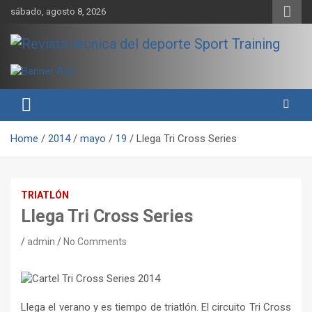
Skip
sábado, agosto 8, 2026
to
content
Sport Training es una web y revista especializada en deporte de
Revista técnica del deporte
rendimiento, nutrición y entrenamiento.
Sport Training
Home
2014
mayo
19
Llega Tri Cross Series
TRIATLÓN
Llega Tri Cross Series
admin
No Comments
Llega el verano y es tiempo de triatlón. El circuito Tri Cross