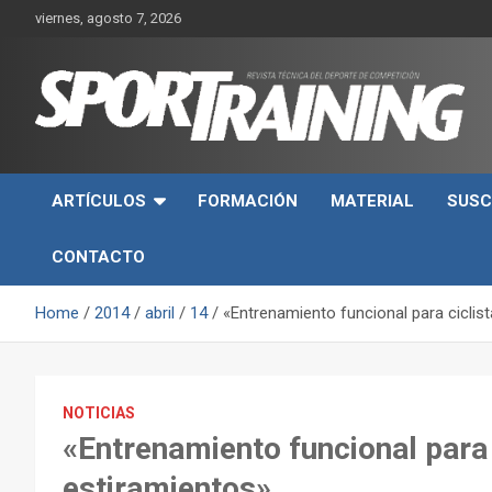
Skip
viernes, agosto 7, 2026
to
content
Sport Training es una web y revista especializada en deporte d
Revista técnica del
rendimiento, nutrición y entrenamiento.
ARTÍCULOS
FORMACIÓN
MATERIAL
SUSC
deporte Sport Training
CONTACTO
Home
2014
abril
14
«Entrenamiento funcional para ciclis
NOTICIAS
«Entrenamiento funcional para 
estiramientos»